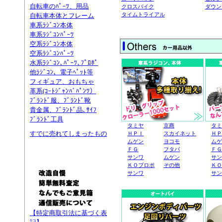
自転車のﾊﾟｰﾂ、用品
クロスバイク
ダウン
タイムトライアル
自転車本体とフレーム
車系ﾗｼﾞｺﾝ本体
車系ﾗｼﾞｺﾝﾊﾟｰﾂ
空系ﾗｼﾞｺﾝ本体
空系ﾗｼﾞｺﾝﾊﾟｰﾂ
水系ﾗｼﾞｺﾝ､ﾊﾟｰﾂ､ﾌﾟﾛﾎﾟ
他ﾗｼﾞｺﾝ、電子ﾍﾟｯﾄ等
フィギュア、おもちゃ
革系(ｺｰﾄｼﾞｬﾝﾊﾞﾊﾟﾝﾂ）
ﾌﾞﾗﾝﾄﾞ服、ﾌﾞﾗﾝﾄﾞ靴
貴金属、ﾌﾞﾗﾝﾄﾞ品､ｻｲﾌ
ﾌﾞﾗﾝﾄﾞ工具
タミヤ
京商
タ
すでに売れてしまったもの
ＨＰＩ
スカイネット
Ｈ
ムゲン
ヨコモ
ム
ＦＧ
フタバ
Ｆ
サンワ
ムゲン
サ
ＫＯプロポ
その他
Ｋ
サンワ
サ
【特定商取引法に基づく表