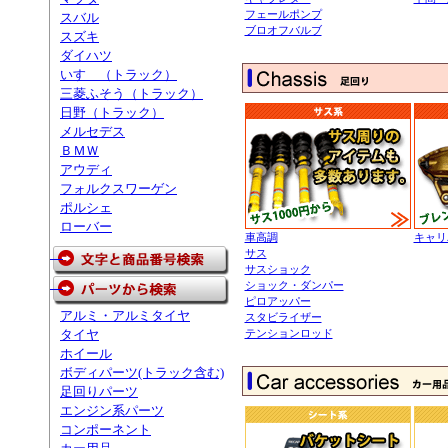
フェールポンプ
スバル
ブロオフバルブ
スズキ
ダイハツ
いすゞ（トラック）
三菱ふそう（トラック）
日野（トラック）
メルセデス
ＢＭＷ
アウディ
フォルクスワーゲン
ポルシェ
ローバー
車高調
キャリ
サス
サスショック
ショック・ダンパー
ピロアッパー
アルミ・アルミタイヤ
スタビライザー
テンションロッド
タイヤ
ホイール
ボディパーツ(トラック含む)
足回りパーツ
エンジン系パーツ
コンポーネント