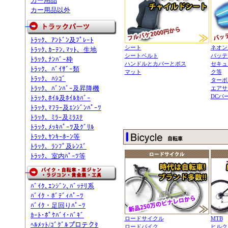
カー用品
カー用品以外
ﾄﾗｯｸ、ｱﾝﾄﾞﾝ及ﾌﾟﾚｰﾄ
シート
ネオン
ﾄﾗｯｸ､ｶｰﾃﾝ､ﾏｯﾄ、生地
シートベルト
バッテ
ﾄﾗｯｸ､ﾅﾝﾊﾞｰ枠
ハンドルとカバーとボス
セキュ
ﾄﾗｯｸ、ﾊﾞｲｻﾞｰ類
マット
ク等
ﾄﾗｯｸ、ﾊｼｺﾞ
ターボ
ﾄﾗｯｸ、ﾊﾞﾝﾊﾞｰ及昇降機
エアサ
DCバ
ﾄﾗｯｸ､ﾎｲﾙ及ﾎｲﾙｶﾊﾞｰ
ﾄﾗｯｸ､ﾏﾌﾗｰ及ｴﾝｼﾞﾝﾊﾟｰﾂ
ﾄﾗｯｸ、ﾐﾗｰ及ﾐﾗｽﾃ
ﾄﾗｯｸ､ﾒｯｷﾊﾟｰﾂ及ｸﾞﾘﾙ
ﾄﾗｯｸ､ﾔﾝｷｰﾎｰﾝ等
ﾄﾗｯｸ、ﾗﾝﾌﾟ及ﾚﾝｽﾞ
ﾄﾗｯｸ、室内ﾊﾟｰﾂ等
ﾊﾞｲｸ､ｴﾝｼﾞﾝ､ﾊﾞｯﾃﾘ系
ﾊﾞｲｸ・ﾎﾞﾃﾞｨﾊﾟｰﾂ
ﾊﾞｲｸ・足回りﾊﾟｰﾂ
ｶｰﾄ･ﾎﾟｹﾊﾞｲ･ﾊﾞｷﾞ
ロードサイクル
MTB
ﾍﾙﾒｯﾄ/ｺﾞｸﾞﾙプロテクﾀ
ロードバイク
ヒルク