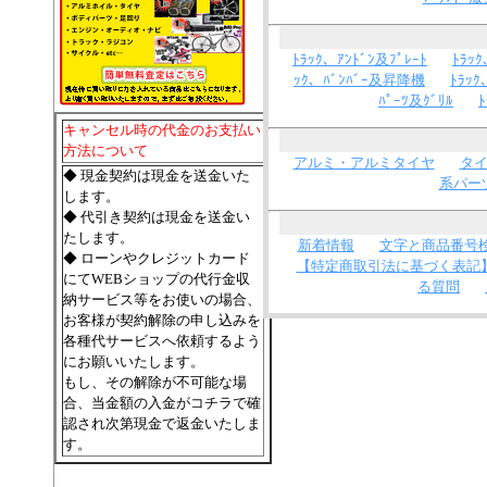
ﾄﾗｯｸ、ｱﾝﾄﾞﾝ及ﾌﾟﾚｰﾄ
ﾄﾗｯ
ｯｸ、ﾊﾞﾝﾊﾞｰ及昇降機
ﾄﾗｯｸ
ﾊﾟｰﾂ及ｸﾞﾘﾙ
ﾄ
キャンセル時の代金のお支払い
方法について
アルミ・アルミタイヤ
タ
◆ 現金契約は現金を送金いた
系パー
します。
◆ 代引き契約は現金を送金い
たします。
新着情報
文字と商品番号
◆ ローンやクレジットカード
【特定商取引法に基づく表記
にてWEBショップの代行金収
る質問
納サービス等をお使いの場合、
お客様が契約解除の申し込みを
各種代サービスへ依頼するよう
にお願いいたします。
もし、その解除が不可能な場
合、当金額の入金がコチラで確
認され次第現金で返金いたしま
す。