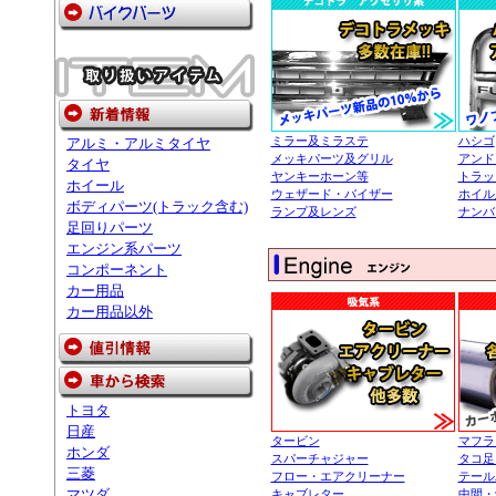
ミラー及ミラステ
ハシゴ
アルミ・アルミタイヤ
メッキパーツ及グリル
アンド
タイヤ
ヤンキーホーン等
トラッ
ホイール
ウェザード・バイザー
ホイル
ボディパーツ(トラック含む)
ランプ及レンズ
ナンバ
足回りパーツ
エンジン系パーツ
コンポーネント
カー用品
カー用品以外
トヨタ
日産
タービン
マフラ
ホンダ
スパーチャジャー
タコ足
三菱
フロー・エアクリーナー
テール
マツダ
キャブレター
中間・