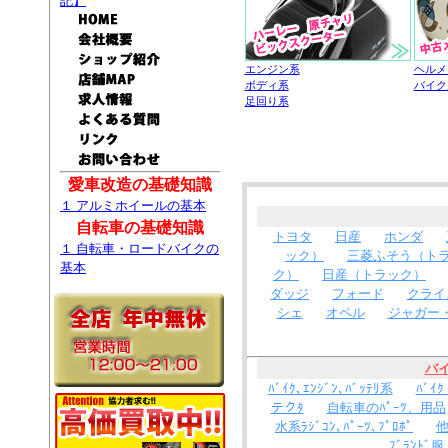
記】
エンジン系
ヘルメ
ボディ系
バイク
足回り系
愛車改造の基礎知識
１ アルミホイールの基本
自転車の基礎知識
トヨタ
日産
ホンダ
１ 自転車・ロードバイクの
ック）
三菱ふそう（ト
基本
ク）
日産（トラック）
ダッジ
フォード
クライ
シェ
オペル
ジャガー
バ
ﾊﾞｲｸ､ｴﾝｼﾞﾝ､ﾊﾞｯﾃﾘ系
ﾊﾞｲｸ
テクﾀ
自転車のﾊﾟｰﾂ、用品
水系ﾗｼﾞｺﾝ､ﾊﾟｰﾂ､ﾌﾟﾛﾎﾟ
他
ﾌﾞﾗﾝﾄﾞ服