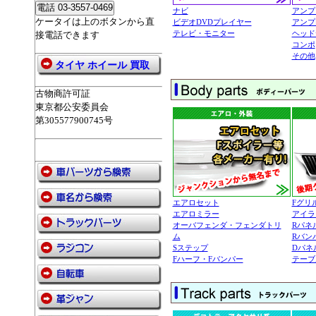
ナビ
アンプ
ケータイは上のボタンから直
ビデオDVDプレイヤー
アンプ
テレビ・モニター
ヘッド
接電話できます
コンポ
その他
タイヤ ホイール 買取
古物商許可証
東京都公安委員会
第305577900745号
エアロセット
Fグリ
エアロミラー
アイラ
オーバフェンダ・フェンダトリ
Rパネ
ム
Rバン
Sステップ
Dパネ
Fハーフ・Fバンパー
テーブ