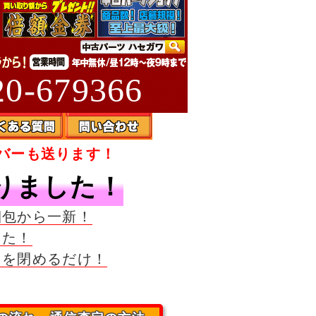
0-679366
バーも送ります！
りました！
梱包から一新！
した！
クを閉めるだけ！