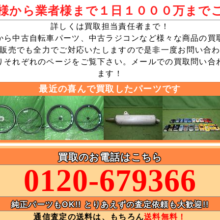
様から業者様まで１日１０００万まで
詳しくは買取担当責任者まで！
から中古自転車パーツ、中古ラジコンなど様々な商品の買
販売でも全力でご対応いたしますので是非一度お問い合
りそれぞれのページをご覧下さい。メールでの買取問い合
ます！
最近の喜んで買取したパーツです
買取のお電話はこちら
0120-679366
純正パーツもOK!! とりあえずの査定依頼も大歓迎!!
通信査定の送料は、もちろん
送料無料！