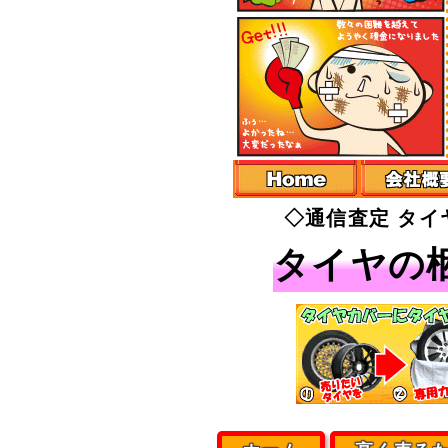
◇通信査定 タ
タイヤの