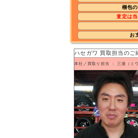
梱包の
査定は当
お
ハセガワ 買取担当のご
本社／買取り担当 ： 三浦（ミ