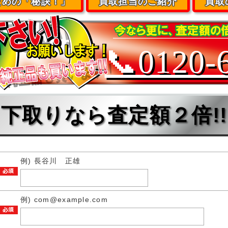
ための「秘訣！」
買取担当のご紹介
買取
📞0120-
下取りなら査定額２倍!!
例) 長谷川 正雄
例) com@example.com