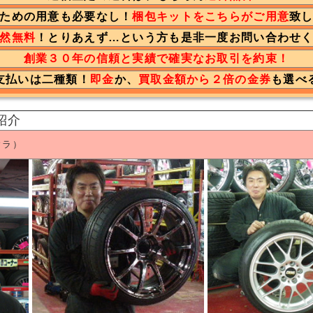
ための用意も必要なし！
梱包キットをこちらがご用意
致
然無料
！とりあえず…という方も是非一度お問い合わせ
創業３０年の信頼と実績で確実なお取引を約束！
支払いは二種類！
即金
か、
買取金額から２倍の金券
も選べ
紹介
ウラ）