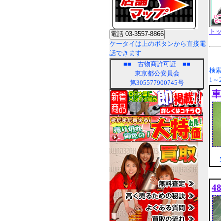
ト
ケータイは上のボタンから直接電
話できます
■■
古物商許可証
■■
検索
東京都公安員会
1～2
第305577900745号
車
5
4