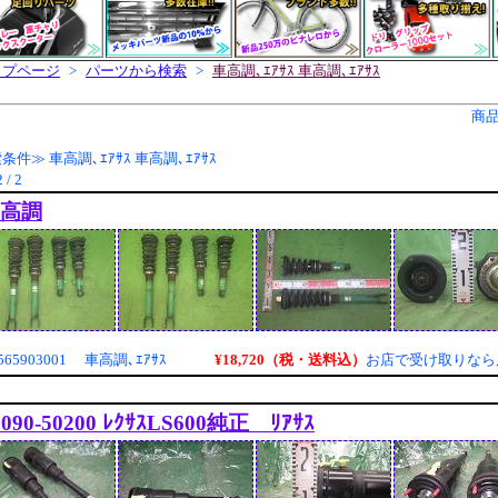
ップページ
>
パーツから検索
>
車高調､ｴｱｻｽ 車高調､ｴｱｻｽ
商
条件≫ 車高調､ｴｱｻｽ 車高調､ｴｱｻｽ
 / 2
高調
¥18,720（税・送料込）
65903001 車高調､ｴｱｻｽ
お店で受け取りなら
8090-50200 ﾚｸｻｽLS600純正 ﾘｱｻｽ