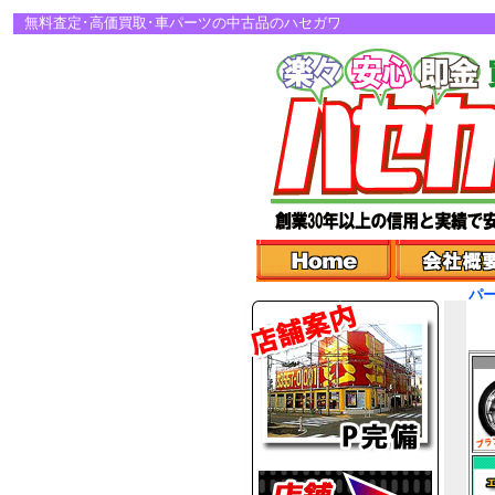
無料査定･高価買取･車パーツの中古品のハセガワ
パ