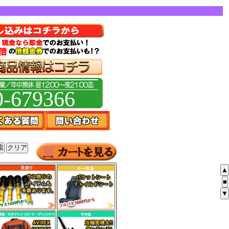
0-679366
▲
■
▼