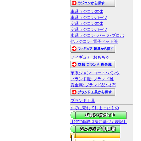
車系ラジコン本体
車系ラジコンパーツ
空系ラジコン本体
空系ラジコンパーツ
水系ラジコン･パーツ･プロポ
他ラジコン･電子ペット等
フィギュア･おもちゃ
革系ジャン･コート･パンツ
ブランド服･ブランド靴
貴金属･ブランド品･財布
ブランド工具
すでに売れてしまったもの
【特定商取引法に基づく表記】