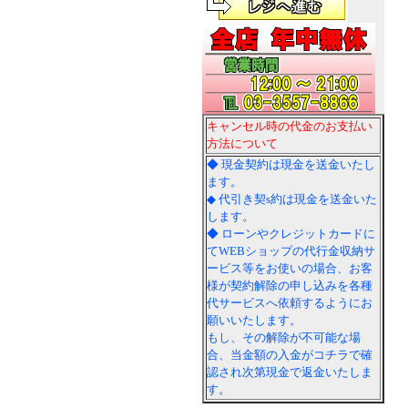
キャンセル時の代金のお支払い
方法について
◆ 現金契約は現金を送金いたし
ます。
◆ 代引き契s約は現金を送金いた
します。
◆ ローンやクレジットカードに
てWEBショップの代行金収納サ
ービス等をお使いの場合、お客
様が契約解除の申し込みを各種
代サービスへ依頼するようにお
願いいたします。
もし、その解除が不可能な場
合、当金額の入金がコチラで確
認され次第現金で返金いたしま
す。