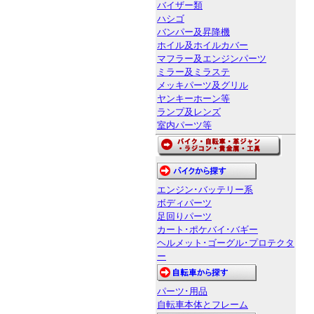
バイザー類
ハシゴ
バンパー及昇降機
ホイル及ホイルカバー
マフラー及エンジンパーツ
ミラー及ミラステ
メッキパーツ及グリル
ヤンキーホーン等
ランプ及レンズ
室内パーツ等
エンジン･バッテリー系
ボディパーツ
足回りパーツ
カート･ポケバイ･バギー
ヘルメット･ゴーグル･プロテクタ
ー
パーツ･用品
自転車本体とフレーム