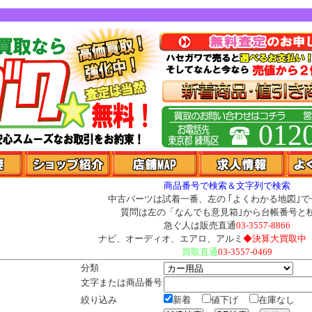
012
商品番号で検索＆文字列で検索
中古パーツは試着一番、左の
｢よくわかる地図｣
で
質問は左の
「なんでも意見箱｣
から台帳番号と
急ぐ人は販売直通
03-3557-8866
ナビ、オーディオ、エアロ、アルミ
◆決算大買取中
買取直通
03-3557-0469
分類
文字または商品番号
絞り込み
新着
値下げ
在庫なし