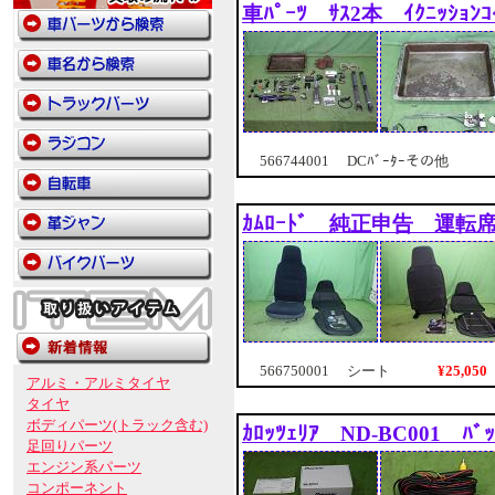
車ﾊﾟｰﾂ ｻｽ2本 ｲｸﾆｯｼｮﾝ
566744001 DCﾊﾞｰﾀｰその他
ｶﾑﾛｰﾄﾞ 純正申告 運転
¥25,0
566750001 シート
アルミ・アルミタイヤ
タイヤ
ボディパーツ(トラック含む)
ｶﾛｯﾂｪﾘｱ ND-BC001 ﾊ
足回りパーツ
エンジン系パーツ
コンポーネント