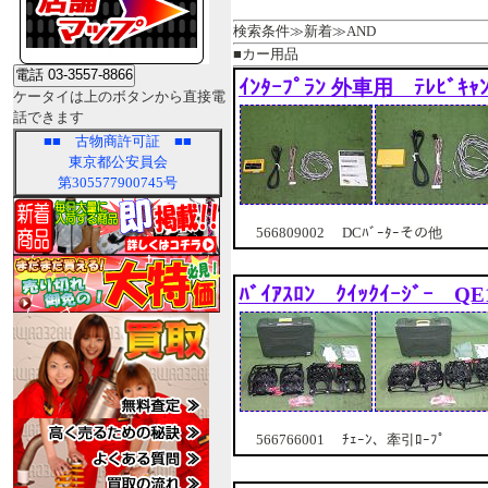
検索条件≫新着≫AND
■カー用品
ｲﾝﾀｰﾌﾟﾗﾝ 外車用 ﾃﾚﾋﾞｷｬ
ケータイは上のボタンから直接電
話できます
■■
古物商許可証
■■
東京都公安員会
第305577900745号
566809002 DCﾊﾞｰﾀｰその他
ﾊﾞｲｱｽﾛﾝ ｸｲｯｸｲｰｼﾞｰ 
566766001 ﾁｪｰﾝ、牽引ﾛｰﾌﾟ