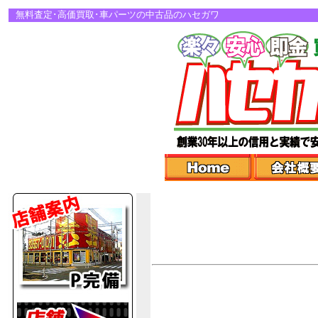
無料査定･高価買取･車パーツの中古品のハセガワ