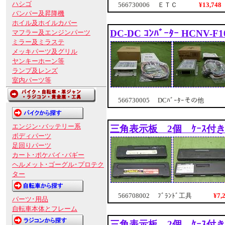
ハシゴ
¥13,7
566730006 ＥＴＣ
バンパー及昇降機
ホイル及ホイルカバー
DC-DC ｺﾝﾊﾞｰﾀｰ HCNV-
マフラー及エンジンパーツ
ミラー及ミラステ
メッキパーツ及グリル
ヤンキーホーン等
ランプ及レンズ
室内パーツ等
566730005 DCﾊﾞｰﾀｰその他
エンジン･バッテリー系
三角表示板 2個 ｹｰｽ付
ボディパーツ
足回りパーツ
カート･ポケバイ･バギー
ヘルメット･ゴーグル･プロテク
ター
¥7
566708002 ﾌﾞﾗﾝﾄﾞ工具
パーツ･用品
自転車本体とフレーム
三角表示板 2個 ｹｰｽ付