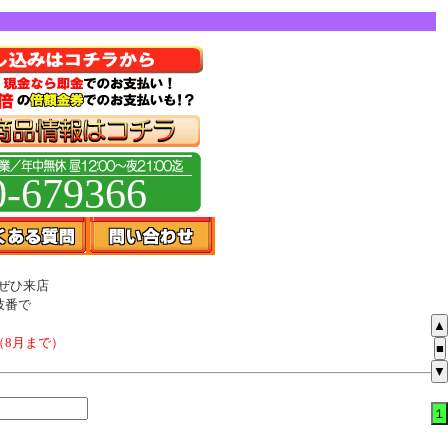
0-679366
ぜひ来店
枝番で
▲
（8月まで）
■
▼
１