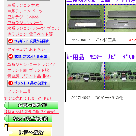
車系ラジコン本体
車系ラジコンパーツ
空系ラジコン本体
空系ラジコンパーツ
水系ラジコン･パーツ･プロポ
他ラジコン･電子ペット等
¥7
566708015 ﾌﾞﾗﾝﾄﾞ工具
フィギュア･おもちゃ
ｶｰ用品 ﾓﾆﾀｰ ﾅﾋﾞ ｸﾞﾘﾙ
革系ジャン･コート･パンツ
ブランド服･ブランド靴
貴金属･ブランド品･財布
ブランド工具
566714002 DCﾊﾞｰﾀｰその他
すでに売れてしまったもの
【特定商取引法に基づく表記】