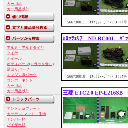
カー用品
カー用品以外
566730011 ｾｷｭﾘﾃｨｰ、ﾊﾝﾄﾞﾙﾛｯｸ等
ｶﾛｯﾂｪﾘｱ ND-BC001 ﾊ
アルミ・アルミタイヤ
タイヤ
ホイール
ボディパーツ(トラック含む)
足回りパーツ
エンジン系パーツ
566730010 ｾｷｭﾘﾃｨｰ、ﾊﾝﾄﾞﾙﾛｯｸ等
コンポーネント
カー用品
カー用品以外
三菱 ETC2.0 EP-E216S
アンドン及プレート
カーテン､マット、生地
ナンバー枠
バイザー類