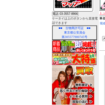
ト
ケータイは上のボタンから直接電
車
話できます
現
■■
古物商許可証
■■
東京都公安員会
第305577900745号