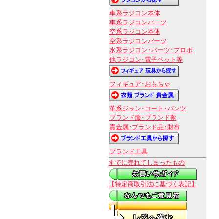
車系ラジコン本体
車系ラジコンパーツ
空系ラジコン本体
空系ラジコンパーツ
水系ラジコン･パーツ･プロポ
他ラジコン･電子ペット等
フィギュア･おもちゃ
革系ジャン･コート･パンツ
ブランド服･ブランド靴
貴金属･ブランド品･財布
ブランド工具
すでに売れてしまったもの
【特定商取引法に基づく表記】