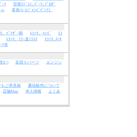
ﾟｰﾂ
空系ﾗｼﾞｺﾝ､ﾊﾟｰﾂ､ﾌﾟﾛﾎﾟ
ちゃ
革系(ｺｰﾄｼﾞｬﾝﾊﾞﾊﾟﾝﾂ）
ｯｸ、ﾊﾞｲｻﾞｰ類
ﾄﾗｯｸ、ﾊｼｺﾞ
ﾄﾗ
ﾄﾗｯｸ、ﾐﾗｰ及ﾐﾗｽﾃ
ﾄﾗｯｸ､ﾒｯｷ
ｰﾂ等
含む)
足回りパーツ
エンジン
でもご意見箱
通信販売について
店舗Map
求人情報
よくあ