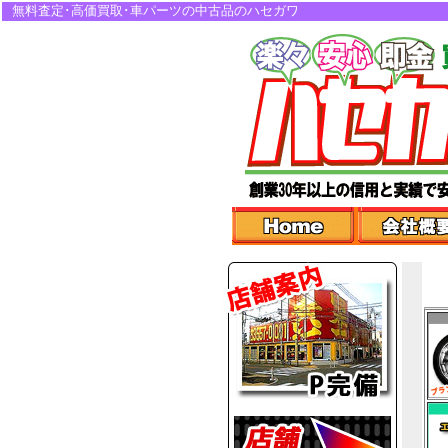
無料査定･高価買取･車パーツの中古品のハセガワ