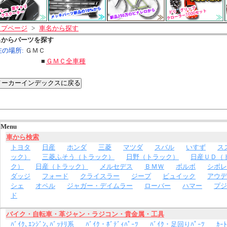
ップページ
>
車名から探す
名からパーツを探す
在の場所:
ＧＭＣ
■
ＧＭＣ全車種
Menu
車から検索
トヨタ
日産
ホンダ
三菱
マツダ
スバル
いすず
ス
ック）
三菱ふそう（トラック）
日野（トラック）
日産ＵＤ（
ク）
日産（トラック）
メルセデス
ＢＭＷ
ボルボ
シボレ
ダッジ
フォード
クライスラー
ジープ
ビュイック
アウデ
シェ
オペル
ジャガー・デイムラー
ローバー
ハマー
プジ
ド
バイク・自転車・革ジャン・ラジコン・貴金属・工具
ﾊﾞｲｸ､ｴﾝｼﾞﾝ､ﾊﾞｯﾃﾘ系
ﾊﾞｲｸ・ﾎﾞﾃﾞｨﾊﾟｰﾂ
ﾊﾞｲｸ・足回りﾊﾟｰﾂ
ｶｰﾄ