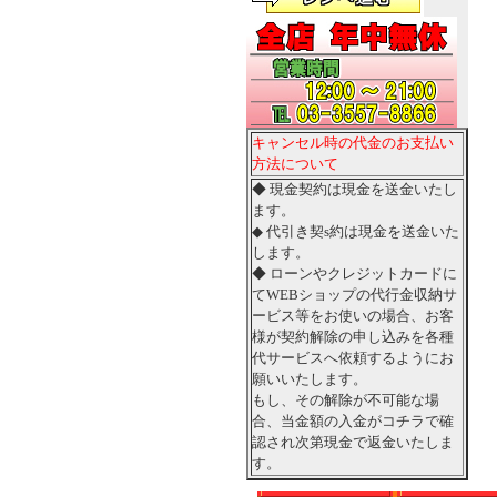
キャンセル時の代金のお支払い
方法について
◆ 現金契約は現金を送金いたし
ます。
◆ 代引き契s約は現金を送金いた
します。
◆ ローンやクレジットカードに
てWEBショップの代行金収納サ
ービス等をお使いの場合、お客
様が契約解除の申し込みを各種
代サービスへ依頼するようにお
願いいたします。
もし、その解除が不可能な場
合、当金額の入金がコチラで確
認され次第現金で返金いたしま
す。