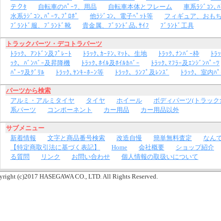
テクﾀ
自転車のﾊﾟｰﾂ、用品
自転車本体とフレーム
車系ﾗｼﾞｺﾝ､ﾊ
水系ﾗｼﾞｺﾝ､ﾊﾟｰﾂ､ﾌﾟﾛﾎﾟ
他ﾗｼﾞｺﾝ、電子ﾍﾟｯﾄ等
フィギュア、おも
ﾌﾞﾗﾝﾄﾞ服、ﾌﾞﾗﾝﾄﾞ靴
貴金属、ﾌﾞﾗﾝﾄﾞ品､ｻｲﾌ
ﾌﾞﾗﾝﾄﾞ工具
トラックパーツ・デコトラパーツ
ﾄﾗｯｸ、ｱﾝﾄﾞﾝ及ﾌﾟﾚｰﾄ
ﾄﾗｯｸ､ｶｰﾃﾝ､ﾏｯﾄ、生地
ﾄﾗｯｸ､ﾅﾝﾊﾞｰ枠
ﾄﾗ
ｯｸ、ﾊﾞﾝﾊﾞｰ及昇降機
ﾄﾗｯｸ､ﾎｲﾙ及ﾎｲﾙｶﾊﾞｰ
ﾄﾗｯｸ､ﾏﾌﾗｰ及ｴﾝｼﾞﾝﾊﾟｰﾂ
ﾊﾟｰﾂ及ｸﾞﾘﾙ
ﾄﾗｯｸ､ﾔﾝｷｰﾎｰﾝ等
ﾄﾗｯｸ、ﾗﾝﾌﾟ及ﾚﾝｽﾞ
ﾄﾗｯｸ、室内ﾊﾟ
パーツから検索
アルミ・アルミタイヤ
タイヤ
ホイール
ボディパーツ(トラック
系パーツ
コンポーネント
カー用品
カー用品以外
サブメニュー
新着情報
文字と商品番号検索
改造自慢
簡単無料査定
なん
【特定商取引法に基づく表記】
Home
会社概要
ショップ紹介
る質問
リンク
お問い合わせ
個人情報の取扱いについて
yright (c)2017 HASEGAWA CO., LTD. All Rights Reserved.