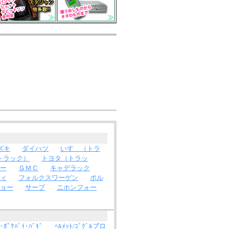
ズキ
ダイハツ
いすゞ（トラ
トラック）
トヨタ（トラッ
ー
ＧＭＣ
キャデラック
ィ
フォルクスワーゲン
ポル
ョー
サーブ
ニホンフォー
･ﾎﾟｹﾊﾞｲ･ﾊﾞｷﾞ
ﾍﾙﾒｯﾄ/ｺﾞｸﾞﾙプロ