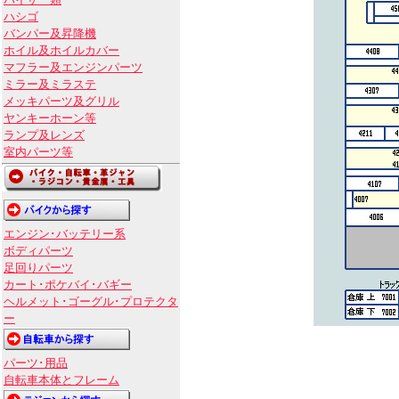
バイザー類
ハシゴ
バンパー及昇降機
ホイル及ホイルカバー
マフラー及エンジンパーツ
ミラー及ミラステ
メッキパーツ及グリル
ヤンキーホーン等
ランプ及レンズ
室内パーツ等
エンジン･バッテリー系
ボディパーツ
足回りパーツ
カート･ポケバイ･バギー
ヘルメット･ゴーグル･プロテクタ
ー
パーツ･用品
自転車本体とフレーム