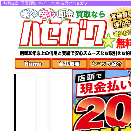
無料査定･高価買取･車パーツの中古品のハセガワ