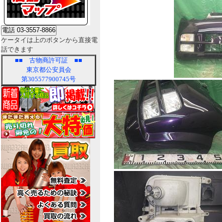
ケータイは上のボタンから直接電
話できます
■■
古物商許可証
■■
東京都公安員会
第305577900745号