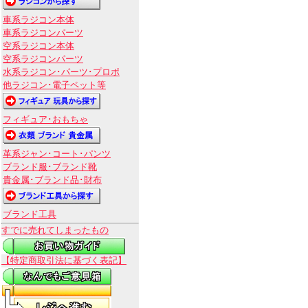
車系ラジコン本体
車系ラジコンパーツ
空系ラジコン本体
空系ラジコンパーツ
水系ラジコン･パーツ･プロポ
他ラジコン･電子ペット等
フィギュア･おもちゃ
革系ジャン･コート･パンツ
ブランド服･ブランド靴
貴金属･ブランド品･財布
ブランド工具
すでに売れてしまったもの
【特定商取引法に基づく表記】