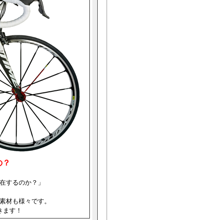
の？
在するのか？」
素材も様々です。
きます！