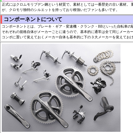
正式にはクロムモリブデン鋼という材質で。素材としては一番歴史の古い素材。 
が、クロモリ独特のシルエットを持っており根強いだファンも多いです。
コンポーネントについて
コンポーネントとは、ブレーキ・ギア・変速機・クランク・BBといった自転車の
それぞれの規格自体がメーカーごとに違うので、基本的に通常は全て同じメーカ
コンポに置いて覚えておくメーカー自体も基本的に下の３大メーカーを覚えてお