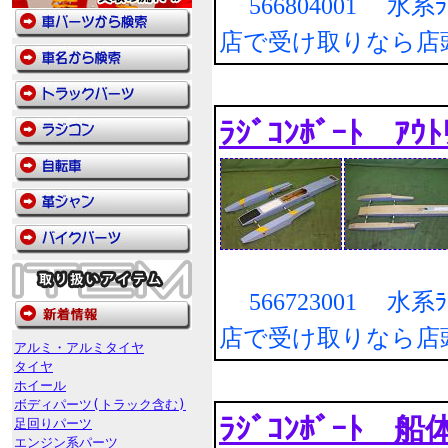
566804001 水系ﾗｼﾞ
店で受け取りなら店
ﾗｼﾞｺﾝﾎﾞｰﾄ ｱ
566723001 水系ﾗｼﾞ
店で受け取りなら店
アルミ・アルミタイヤ
タイヤ
ホイール
ボディパーツ(トラック含む)
ﾗｼﾞｺﾝﾎﾞｰﾄ 船
足回りパーツ
エンジン系パーツ