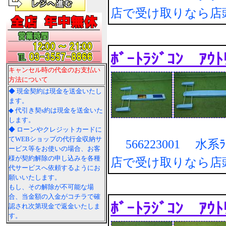
店で受け取りなら店
ﾎﾞｰﾄﾗｼﾞｺﾝ 
キャンセル時の代金のお支払い
方法について
◆ 現金契約は現金を送金いたし
ます。
◆ 代引き契s約は現金を送金いた
します。
◆ ローンやクレジットカードに
てWEBショップの代行金収納サ
566223001 水系ﾗｼﾞ
ービス等をお使いの場合、お客
様が契約解除の申し込みを各種
店で受け取りなら店
代サービスへ依頼するようにお
願いいたします。
もし、その解除が不可能な場
合、当金額の入金がコチラで確
ﾎﾞｰﾄﾗｼﾞｺﾝ 
認され次第現金で返金いたしま
す。