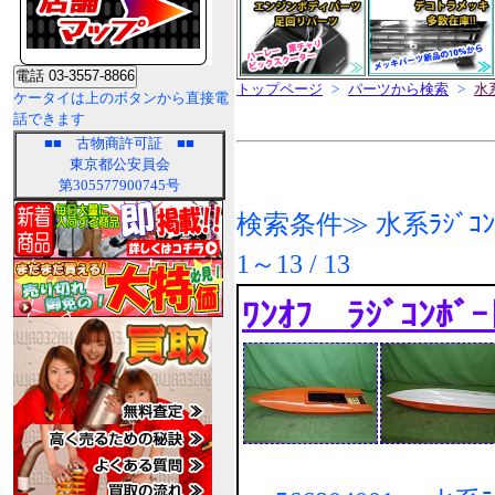
トップページ
>
パーツから検索
>
水系
ケータイは上のボタンから直接電
話できます
■■
古物商許可証
■■
東京都公安員会
第305577900745号
検索条件≫ 水系ﾗｼﾞｺﾝ､ﾊﾟ
1～13 / 13
ﾜﾝｵﾌ ﾗｼﾞｺﾝﾎﾞ