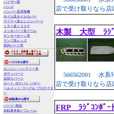
バイザー類
ハシゴ
店で受け取りなら店
バンパー及昇降機
ホイル及ホイルカバー
マフラー及エンジンパーツ
ミラー及ミラステ
木製 大型 ﾗｼﾞ
メッキパーツ及グリル
ヤンキーホーン等
ランプ及レンズ
室内パーツ等
エンジン･バッテリー系
566562001 水系ﾗｼﾞ
ボディパーツ
足回りパーツ
店で受け取りなら店
カート･ポケバイ･バギー
ヘルメット･ゴーグル･プロテクタ
ー
FRP ﾗｼﾞｺﾝﾎ
パーツ･用品
自転車本体とフレーム