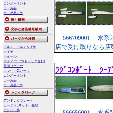
コンポーネント
カー用品
カー用品以外
566709001 水系ﾗｼﾞ
店で受け取りなら店
アルミ・アルミタイヤ
タイヤ
ホイール
ボディパーツ(トラック含む)
足回りパーツ
ﾗｼﾞｺﾝﾎﾞｰﾄ ｼ
エンジン系パーツ
コンポーネント
カー用品
カー用品以外
アンドン及プレート
カーテン､マット、生地
ナンバー枠
566656001 水系ﾗｼﾞ