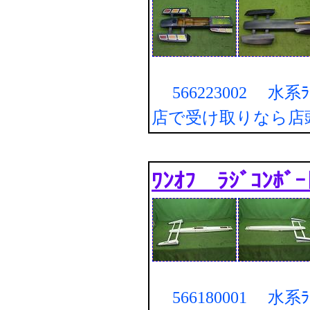
566223002 水系ﾗｼﾞ
店で受け取りなら店
ﾜﾝｵﾌ ﾗｼﾞｺﾝﾎﾞ
566180001 水系ﾗｼﾞ