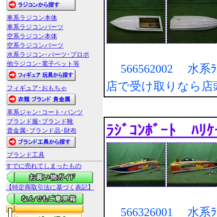
車系ラジコン本体
車系ラジコンパーツ
空系ラジコン本体
空系ラジコンパーツ
水系ラジコン･パーツ･プロポ
他ラジコン･電子ペット等
566562002 水系ﾗｼﾞ
店で受け取りなら店
フィギュア･おもちゃ
革系ジャン･コート･パンツ
ブランド服･ブランド靴
ﾗｼﾞｺﾝﾎﾞｰﾄ ﾊ
貴金属･ブランド品･財布
ブランド工具
すでに売れてしまったもの
【特定商取引法に基づく表記】
566326001 水系ﾗｼﾞ