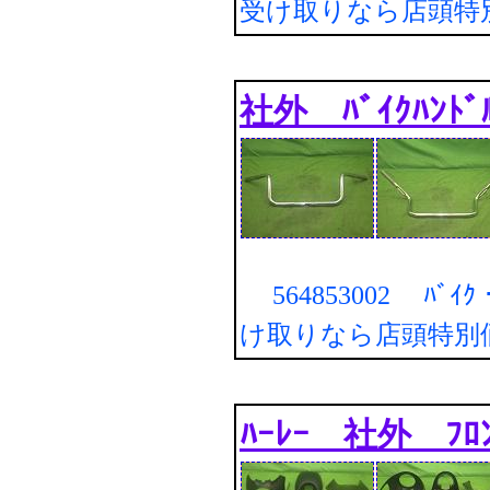
受け取りなら店頭特
社外 ﾊﾞｲｸﾊﾝﾄﾞ
564853002 ﾊﾞｲｸ・
け取りなら店頭特別
ﾊｰﾚｰ 社外 ﾌﾛﾝ