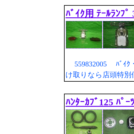
ﾊﾞｲｸ用 ﾃｰﾙﾗﾝﾌﾟ
559832005 ﾊﾞｲｸ・
け取りなら店頭特別
ﾊﾝﾀｰｶﾌﾞ125 ﾊﾟｰ