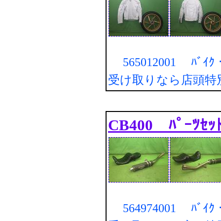
565012001 ﾊﾞｲｸ・
受け取りなら店頭特
CB400 ﾊﾟｰﾂｾｯ
564974001 ﾊﾞｲｸ・