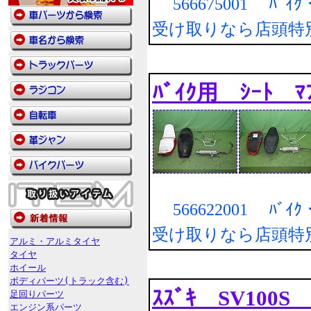
566675001 ﾊﾞｲｸ・
受け取りなら店頭特
ﾊﾞｲｸ用 ｼｰﾄ ﾏ
566622001 ﾊﾞｲｸ・
受け取りなら店頭特
アルミ・アルミタイヤ
タイヤ
ホイール
ボディパーツ(トラック含む)
ｽｽﾞｷ SV100S
足回りパーツ
エンジン系パーツ