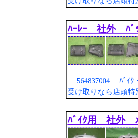
受け取りなら店頭特
ﾊｰﾚｰ 社外 ﾊﾞｯ
564837004 ﾊﾞｲｸ・
受け取りなら店頭特
ﾊﾞｲｸ用 社外 