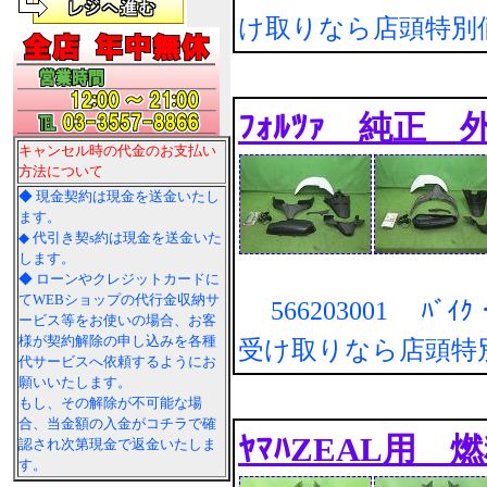
け取りなら店頭特別
ﾌｫﾙﾂｧ 純正 外
キャンセル時の代金のお支払い
方法について
◆ 現金契約は現金を送金いたし
ます。
◆ 代引き契s約は現金を送金いた
します。
◆ ローンやクレジットカードに
てWEBショップの代行金収納サ
566203001 ﾊﾞｲｸ・
ービス等をお使いの場合、お客
様が契約解除の申し込みを各種
受け取りなら店頭特
代サービスへ依頼するようにお
願いいたします。
もし、その解除が不可能な場
合、当金額の入金がコチラで確
ﾔﾏﾊZEAL用 燃
認され次第現金で返金いたしま
す。