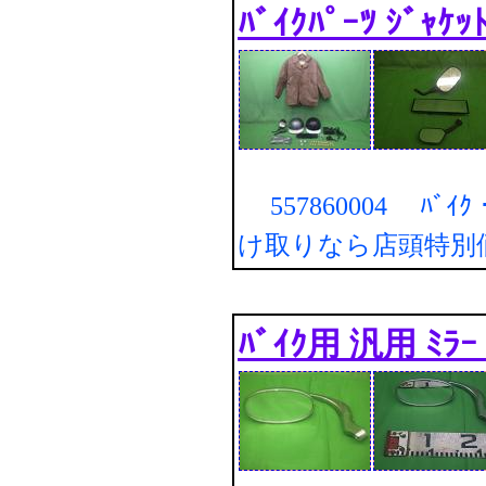
ﾊﾞｲｸﾊﾟｰﾂ ｼﾞｬｹｯﾄ
557860004 ﾊﾞｲｸ・
け取りなら店頭特別
ﾊﾞｲｸ用 汎用 ﾐﾗｰ