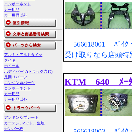
コンポーネント
カー用品
カー用品以外
566618001 ﾊﾞｲｸ・
受け取りなら店頭特
アルミ・アルミタイヤ
タイヤ
ホイール
ボディパーツ(トラック含む)
足回りパーツ
KTM 640 ﾒｰﾀ
エンジン系パーツ
コンポーネント
カー用品
カー用品以外
アンドン及プレート
カーテン､マット、生地
ナンバー枠
566618003 ﾊﾞｲｸ・