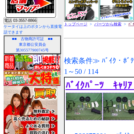
トップページ
>
パーツから検索
>
ﾊﾞ
ケータイは上のボタンから直接電
話できます
■■
古物商許可証
■■
東京都公安員会
第305577900745号
検索条件≫ ﾊﾞｲｸ・ﾎﾞﾃﾞｨ
1～50 / 114
ﾊﾞｲｸﾊﾟｰﾂ ｷｬﾘ