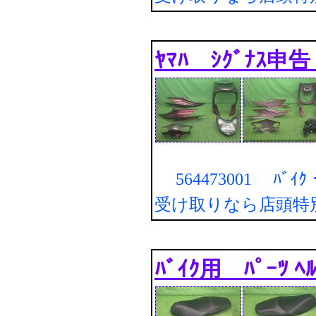
ﾔﾏﾊ ｼｸﾞﾅｽ申
564473001 ﾊﾞｲｸ・
受け取りなら店頭特
ﾊﾞｲｸ用 ﾊﾟｰﾂ ﾍ