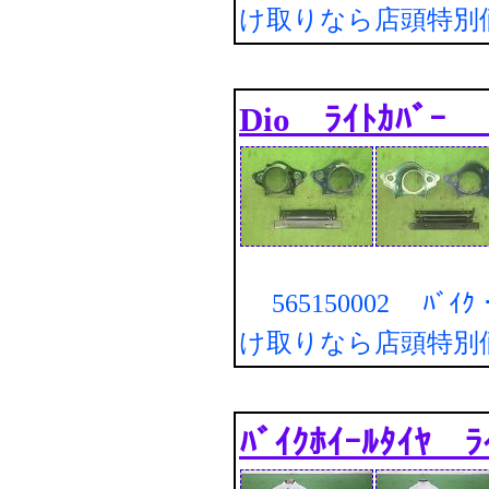
け取りなら店頭特別
Dio ﾗｲﾄｶﾊﾞｰ 
565150002 ﾊﾞｲｸ・
け取りなら店頭特別
ﾊﾞｲｸﾎｲｰﾙﾀｲﾔ ﾗ