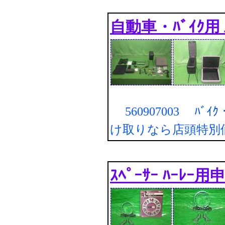
自動車・ﾊﾞｲｸ用 工
560907003 ﾊﾞｲｸ・
け取りなら店頭特別
ｽﾍﾟｰｻｰ ﾊｰﾚｰ用申