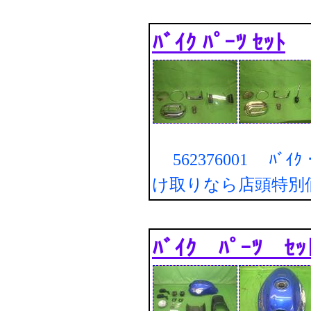
ﾊﾞｲｸ ﾊﾟｰﾂ ｾｯﾄ
562376001 ﾊﾞｲｸ・
け取りなら店頭特別
ﾊﾞｲｸ ﾊﾟｰﾂ ｾｯ