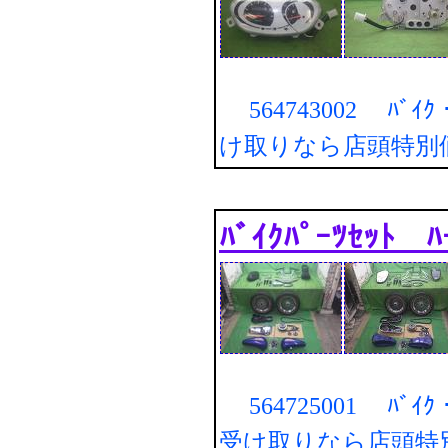
564743002 ﾊﾞｲｸ・
け取りなら店頭特別
ﾊﾞｲｸﾊﾟｰﾂｾｯﾄ 
564725001 ﾊﾞｲｸ・
受け取りなら店頭特