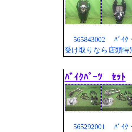
565843002 ﾊﾞｲｸ・
受け取りなら店頭特
ﾊﾞｲｸﾊﾟｰﾂ ｾｯﾄ
565292001 ﾊﾞｲｸ・