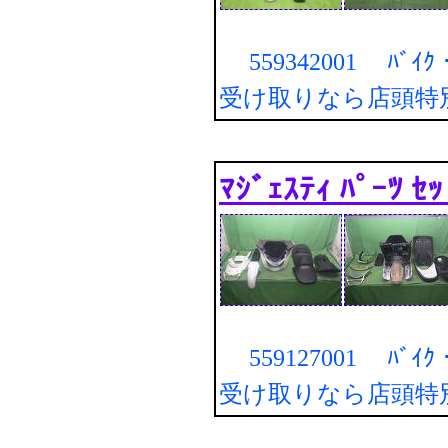
559342001 ﾊﾞｲｸ・
受け取りなら店頭特
ﾏｼﾞｪｽﾃｨ ﾊﾟｰﾂ ｾｯ
559127001 ﾊﾞｲｸ・
受け取りなら店頭特