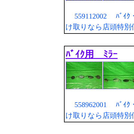
559112002 ﾊﾞｲｸ・
け取りなら店頭特別
ﾊﾞｲｸ用 ﾐﾗｰ
558962001 ﾊﾞｲｸ・
け取りなら店頭特別