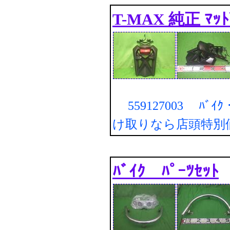
T-MAX 純正 ﾏｯﾄ
559127003 ﾊﾞｲｸ・
け取りなら店頭特別
ﾊﾞｲｸ ﾊﾟｰﾂｾｯﾄ