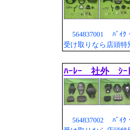
564837001 ﾊﾞｲｸ・
受け取りなら店頭特
ﾊｰﾚｰ 社外 ｼｰ
564837002 ﾊﾞｲｸ・