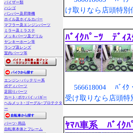
バイザー類
ハシゴ
け取りなら店頭特別
バンパー及昇降機
ホイル及ホイルカバー
マフラー及エンジンパーツ
ミラー及ミラステ
ﾊﾞｲｸﾊﾟｰﾂ ﾃﾞｨ
メッキパーツ及グリル
ヤンキーホーン等
ランプ及レンズ
室内パーツ等
エンジン･バッテリー系
566618004 ﾊﾞｲｸ・
ボディパーツ
足回りパーツ
受け取りなら店頭特
カート･ポケバイ･バギー
ヘルメット･ゴーグル･プロテクタ
ー
ﾔﾏﾊ車系 ﾊﾞｲｸﾊ
パーツ･用品
自転車本体とフレーム