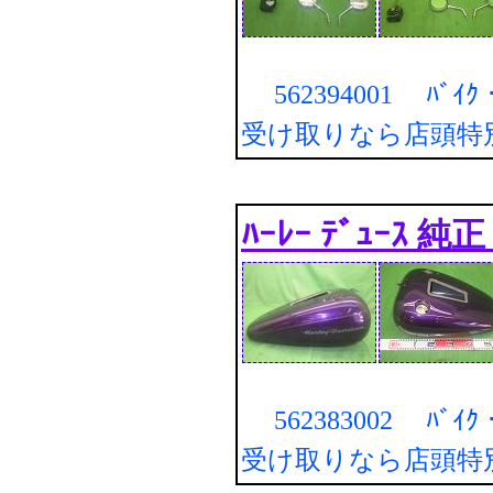
562394001 ﾊﾞｲｸ・
受け取りなら店頭特
ﾊｰﾚｰ ﾃﾞｭｰｽ 純
562383002 ﾊﾞｲｸ・
受け取りなら店頭特