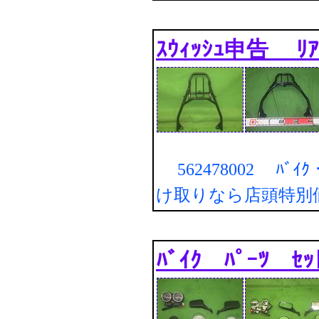
ｽｳｨｯｼｭ申告 ﾘｱ
562478002 ﾊﾞｲｸ・
け取りなら店頭特別
ﾊﾞｲｸ ﾊﾟｰﾂ ｾｯ