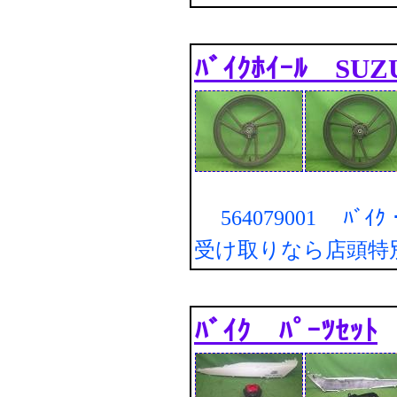
ﾊﾞｲｸﾎｲｰﾙ SU
564079001 ﾊﾞｲｸ・
受け取りなら店頭特
ﾊﾞｲｸ ﾊﾟｰﾂｾｯﾄ