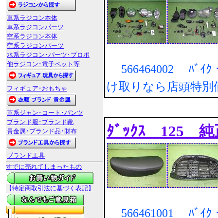
車系ラジコン本体
車系ラジコンパーツ
空系ラジコン本体
空系ラジコンパーツ
水系ラジコン･パーツ･プロポ
他ラジコン･電子ペット等
566464002 ﾊﾞｲｸ・
け取りなら店頭特別
フィギュア･おもちゃ
革系ジャン･コート･パンツ
ブランド服･ブランド靴
ﾀﾞｯｸｽ 125 
貴金属･ブランド品･財布
ブランド工具
すでに売れてしまったもの
【特定商取引法に基づく表記】
566461001 ﾊﾞｲｸ・