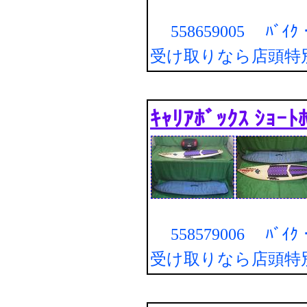
558659005 ﾊﾞｲｸ・
受け取りなら店頭特
ｷｬﾘｱﾎﾞｯｸｽ ｼｮｰﾄ
558579006 ﾊﾞｲｸ・
受け取りなら店頭特