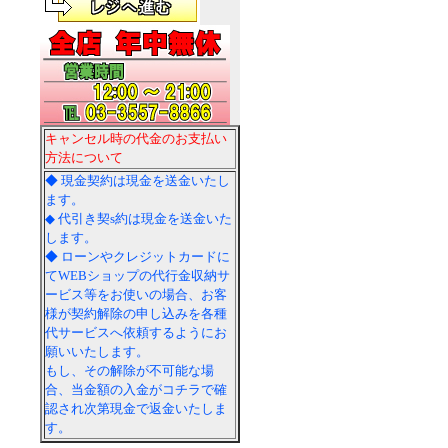
キャンセル時の代金のお支払い
方法について
◆ 現金契約は現金を送金いたし
ます。
◆ 代引き契s約は現金を送金いた
します。
◆ ローンやクレジットカードに
てWEBショップの代行金収納サ
ービス等をお使いの場合、お客
様が契約解除の申し込みを各種
代サービスへ依頼するようにお
願いいたします。
もし、その解除が不可能な場
合、当金額の入金がコチラで確
認され次第現金で返金いたしま
す。