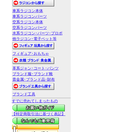
車系ラジコン本体
車系ラジコンパーツ
空系ラジコン本体
空系ラジコンパーツ
水系ラジコン･パーツ･プロポ
他ラジコン･電子ペット等
フィギュア･おもちゃ
革系ジャン･コート･パンツ
ブランド服･ブランド靴
貴金属･ブランド品･財布
ブランド工具
すでに売れてしまったもの
【特定商取引法に基づく表記】