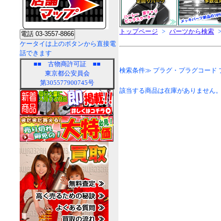
トップページ
>
パーツから検索
ケータイは上のボタンから直接電
話できます
■■
古物商許可証
■■
検索条件≫ プラグ・プラグコード
東京都公安員会
第305577900745号
該当する商品は在庫がありません