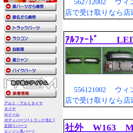
562712002 
店で受け取りなら店
ｱﾙﾌｧｰﾄﾞ LE
556121002 
店で受け取りなら店
アルミ・アルミタイヤ
タイヤ
ホイール
ボディパーツ(トラック含む)
社外 W163 Mｸﾗ
足回りパーツ
エンジン系パーツ