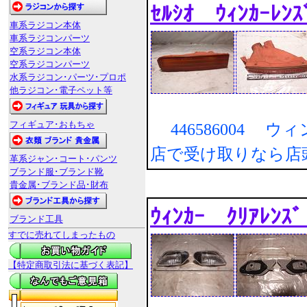
ｾﾙｼｵ ｳｨﾝｶｰﾚﾝ
車系ラジコン本体
車系ラジコンパーツ
空系ラジコン本体
空系ラジコンパーツ
水系ラジコン･パーツ･プロポ
他ラジコン･電子ペット等
フィギュア･おもちゃ
446586004 
店で受け取りなら店
革系ジャン･コート･パンツ
ブランド服･ブランド靴
貴金属･ブランド品･財布
ｳｨﾝｶｰ ｸﾘｱﾚﾝ
ブランド工具
すでに売れてしまったもの
【特定商取引法に基づく表記】