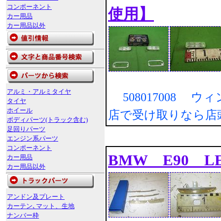
コンポーネント
使用】
カー用品
カー用品以外
アルミ・アルミタイヤ
508017008 
タイヤ
ホイール
店で受け取りなら店
ボディパーツ(トラック含む)
足回りパーツ
エンジン系パーツ
コンポーネント
BMW E90 LED
カー用品
カー用品以外
アンドン及プレート
カーテン､マット、生地
ナンバー枠