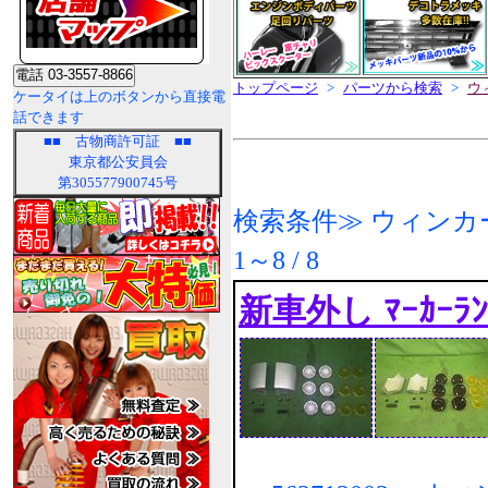
トップページ
>
パーツから検索
>
ウ
ケータイは上のボタンから直接電
話できます
■■
古物商許可証
■■
東京都公安員会
第305577900745号
検索条件≫ ウィンカ
1～8 / 8
新車外し ﾏｰｶｰﾗﾝﾌ