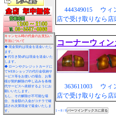
444349015 
店で受け取りなら店
キャンセル時の代金のお支払い
コーナーウィン
方法について
◆ 現金契約は現金を送金いたし
ます。
◆ 代引き契s約は現金を送金いた
します。
◆ ローンやクレジットカードに
てWEBショップの代行金収納サ
ービス等をお使いの場合、お客
様が契約解除の申し込みを各種
363611003 
代サービスへ依頼するようにお
願いいたします。
店で受け取りなら店
もし、その解除が不可能な場
合、当金額の入金がコチラで確
認され次第現金で返金いたしま
パーツインデックスに戻る
1～8 / 8
す。