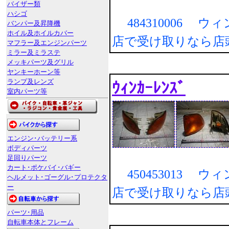
バイザー類
ハシゴ
484310006 
バンパー及昇降機
ホイル及ホイルカバー
店で受け取りなら店
マフラー及エンジンパーツ
ミラー及ミラステ
メッキパーツ及グリル
ヤンキーホーン等
ランプ及レンズ
ｳｨﾝｶｰﾚﾝｽﾞ
室内パーツ等
エンジン･バッテリー系
ボディパーツ
足回りパーツ
カート･ポケバイ･バギー
450453013 
ヘルメット･ゴーグル･プロテクタ
ー
店で受け取りなら店
パーツ･用品
自転車本体とフレーム