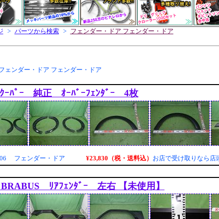
ジ
>
パーツから検索
>
フェンダー・ドア フェンダー・ドア
 フェンダー・ドア フェンダー・ドア
ｸｰﾊﾟｰ 純正 ｵｰﾊﾞｰﾌｪﾝﾀﾞｰ 4枚
¥23,830（税・送料込）
6006 フェンダー・ドア
お店で受け取りなら店
 BRABUS ﾘｱﾌｪﾝﾀﾞｰ 左右 【未使用】