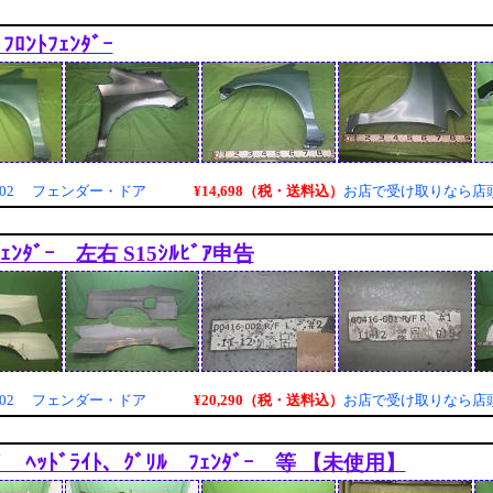
 ﾌﾛﾝﾄﾌｪﾝﾀﾞｰ
¥14,698（税・送料込）
7002 フェンダー・ドア
お店で受け取りなら店
ｪﾝﾀﾞｰ 左右 S15ｼﾙﾋﾞｱ申告
¥20,290（税・送料込）
4002 フェンダー・ドア
お店で受け取りなら店
ｸﾞ ﾍｯﾄﾞﾗｲﾄ、ｸﾞﾘﾙ ﾌｪﾝﾀﾞｰ 等 【未使用】