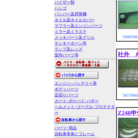
バイザー類
ハシゴ
バンパー及昇降機
ホイル及ホイルカバー
マフラー及エンジンパーツ
ミラー及ミラステ
56665
メッキパーツ及グリル
ヤンキーホーン等
ランプ及レンズ
社外 ﾒ
室内パーツ等
エンジン･バッテリー系
ボディパーツ
足回りパーツ
56578
カート･ポケバイ･バギー
ヘルメット･ゴーグル･プロテクタ
Z240
ー
パーツ･用品
自転車本体とフレーム