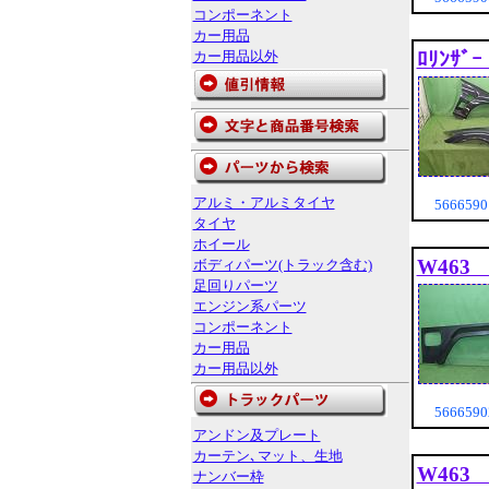
コンポーネント
カー用品
カー用品以外
ﾛﾘﾝｻﾞ
アルミ・アルミタイヤ
56665
タイヤ
ホイール
W463
ボディパーツ(トラック含む)
足回りパーツ
エンジン系パーツ
コンポーネント
カー用品
カー用品以外
56665
アンドン及プレート
カーテン､マット、生地
W463
ナンバー枠