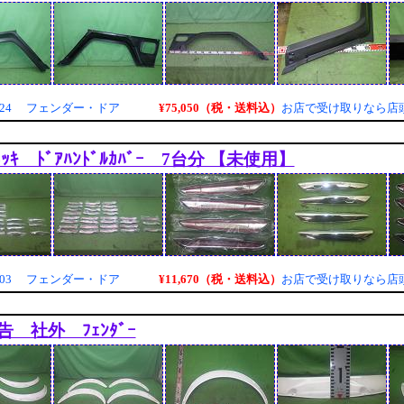
¥75,050（税・送料込）
9024 フェンダー・ドア
お店で受け取りなら店
ｯｷ ﾄﾞｱﾊﾝﾄﾞﾙｶﾊﾞｰ 7台分 【未使用】
¥11,670（税・送料込）
6003 フェンダー・ドア
お店で受け取りなら店
申告 社外 ﾌｪﾝﾀﾞｰ