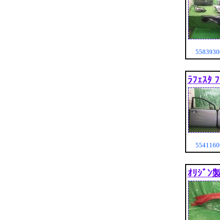
55839
ﾗﾌｪｽﾀ 
55411
ｵﾘｼﾞﾝ