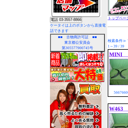
トップペー
ケータイは上のボタンから直接電
話できます
■■
古物商許可証
■■
検索条件≫
東京都公安員会
1～39 / 39
第305577900745号
MINI 
56676
W463