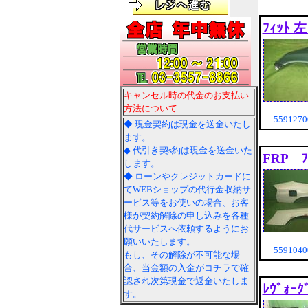
ﾌｨｯﾄ 左
キャンセル時の代金のお支払い
方法について
55912
◆ 現金契約は現金を送金いたし
ます。
◆ 代引き契s約は現金を送金いた
FRP ﾌ
します。
◆ ローンやクレジットカードに
てWEBショップの代行金収納サ
ービス等をお使いの場合、お客
様が契約解除の申し込みを各種
代サービスへ依頼するようにお
願いいたします。
55910
もし、その解除が不可能な場
合、当金額の入金がコチラで確
認され次第現金で返金いたしま
ﾚｳﾞｫｰ
す。