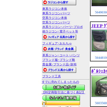
車系ラジコン本体
56490
車系ラジコンパーツ
空系ラジコン本体
空系ラジコンパーツ
JEEP 
水系ラジコン･パーツ･プロポ
他ラジコン･電子ペット等
フィギュア･おもちゃ
革系ジャン･コート･パンツ
56448
ブランド服･ブランド靴
貴金属･ブランド品･財布
ﾎﾟﾙｼ
ブランド工具
すでに売れてしまったもの
【特定商取引法に基づく表記】
56035