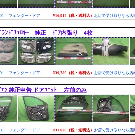
¥16,917（税・送料込）
3001 フェンダー・ドア
お店で受け取りなら店
ｸﾞﾗﾝﾄﾞﾁｪﾛｷｰ 純正 ﾄﾞｱ内張り 4枚
¥39,780（税・送料込）
1001 フェンダー・ドア
お店で受け取りなら店
ｪｶｲｴﾝ 純正申告 ドアﾕﾆｯﾄ 左前のみ
¥31,628（税・送料込）
6001 フェンダー・ドア
お店で受け取りなら店