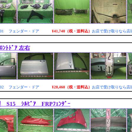
¥41,740（税・送料込）
3001 フェンダー・ドア
お店で受け取りなら店
ﾌﾛﾝﾄﾄﾞｱ 左右
¥28,460（税・送料込）
6002 フェンダー・ドア
お店で受け取りなら店
製 S15 ｼﾙﾋﾞｱ FRPﾌｪﾝﾀﾞｰ