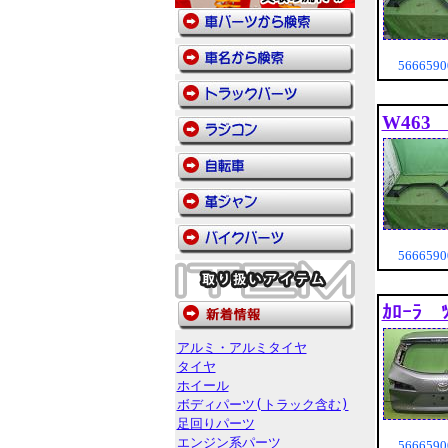
56665
W463
56665
ｶﾛｰﾗ 
アルミ・アルミタイヤ
タイヤ
ホイール
ボディパーツ(トラック含む)
足回りパーツ
エンジン系パーツ
56665