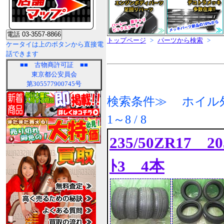
トップページ
>
パーツから検索
>
ケータイは上のボタンから直接電
話できます
■■
古物商許可証
■■
東京都公安員会
第305577900745号
検索条件≫ ホイル外
1～8 / 8
235/50ZR17 20
ﾄ3 4本