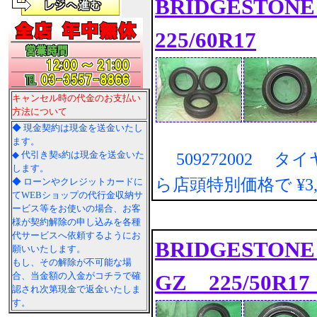
BRIDGESTONE 
225/60R17
キャンセル時の代金のお支払い
方法について
◆ 現金契約は現金を送金いたし
ます。
◆ 代引き契s約は現金を送金いた
509272002 タ
します。
ら店頭特別価格で
¥3
◆ ローンやクレジットカードに
てWEBショップの代行金収納サ
ービス等をお使いの場合、お客
様が契約解除の申し込みを各種
代サービスへ依頼するようにお
BRIDGESTONE ｽ
願いいたします。
もし、その解除が不可能な場
GZ 225/50R17
合、当金額の入金がコチラで確
認され次第現金で返金いたしま
す。