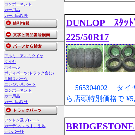
コンポーネント
カー用品
カー用品以外
DUNLOP ｽﾀｯﾄ
225/50R17
アルミ・アルミタイヤ
タイヤ
ホイール
ボディパーツ(トラック含む)
足回りパーツ
エンジン系パーツ
565304002 タ
コンポーネント
カー用品
ら店頭特別価格で
¥5
カー用品以外
アンドン及プレート
BRIDGESTONE
カーテン､マット、生地
ナンバー枠