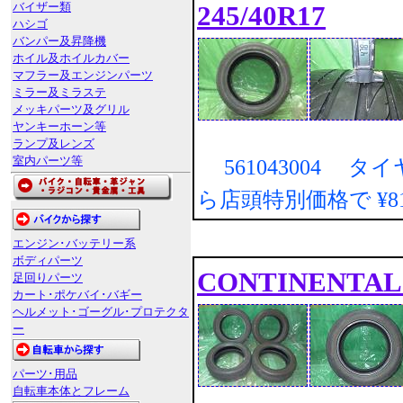
245/40R17
バイザー類
ハシゴ
バンパー及昇降機
ホイル及ホイルカバー
マフラー及エンジンパーツ
ミラー及ミラステ
メッキパーツ及グリル
ヤンキーホーン等
ランプ及レンズ
室内パーツ等
561043004 タ
ら店頭特別価格で
¥
エンジン･バッテリー系
ボディパーツ
CONTINENTAL ｺ
足回りパーツ
カート･ポケバイ･バギー
ヘルメット･ゴーグル･プロテクタ
ー
パーツ･用品
自転車本体とフレーム