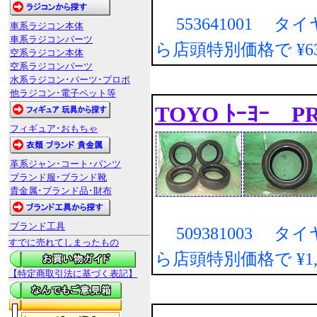
553641001 タ
車系ラジコン本体
車系ラジコンパーツ
ら店頭特別価格で
¥
空系ラジコン本体
空系ラジコンパーツ
水系ラジコン･パーツ･プロポ
他ラジコン･電子ペット等
TOYO ﾄｰﾖｰ P
フィギュア･おもちゃ
革系ジャン･コート･パンツ
ブランド服･ブランド靴
貴金属･ブランド品･財布
ブランド工具
509381003 タ
すでに売れてしまったもの
ら店頭特別価格で
¥1
【特定商取引法に基づく表記】