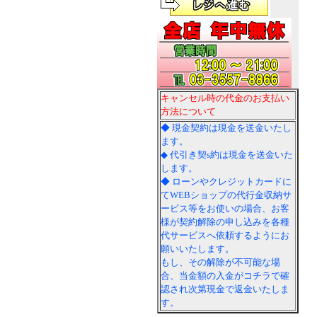
キャンセル時の代金のお支払い
方法について
◆ 現金契約は現金を送金いたし
ます。
◆ 代引き契s約は現金を送金いた
します。
◆ ローンやクレジットカードに
てWEBショップの代行金収納サ
ービス等をお使いの場合、お客
様が契約解除の申し込みを各種
代サービスへ依頼するようにお
願いいたします。
もし、その解除が不可能な場
合、当金額の入金がコチラで確
認され次第現金で返金いたしま
す。