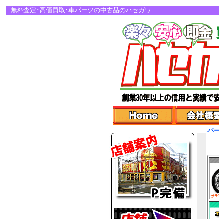
無料査定･高価買取･車パーツの中古品のハセガワ
パ