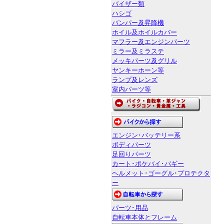
バイザー類
ハシゴ
バンパー及昇降機
ホイル及ホイルカバー
マフラー及エンジンパーツ
ミラー及ミラステ
メッキパーツ及グリル
ヤンキーホーン等
ランプ及レンズ
室内パーツ等
エンジン･バッテリー系
ボディパーツ
足回りパーツ
カート･ポケバイ･バギー
ヘルメット･ゴーグル･プロテクタ
ー
パーツ･用品
自転車本体とフレーム