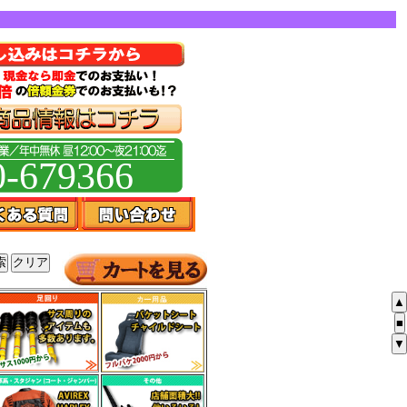
0-679366
▲
■
▼