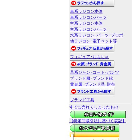
車系ラジコン本体
車系ラジコンパーツ
空系ラジコン本体
空系ラジコンパーツ
水系ラジコン･パーツ･プロポ
他ラジコン･電子ペット等
フィギュア･おもちゃ
革系ジャン･コート･パンツ
ブランド服･ブランド靴
貴金属･ブランド品･財布
ブランド工具
すでに売れてしまったもの
【特定商取引法に基づく表記】