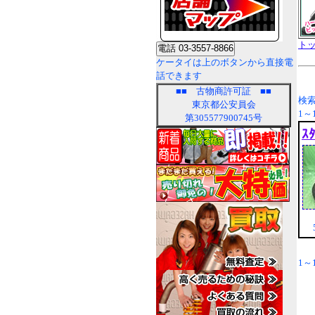
ト
ケータイは上のボタンから直接電
話できます
■■
古物商許可証
■■
検索
東京都公安員会
1～1
第305577900745号
ｽ
5
1～1