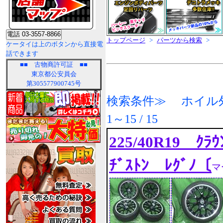
トップページ
>
パーツから検索
>
ケータイは上のボタンから直接電
話できます
■■
古物商許可証
■■
東京都公安員会
第305577900745号
検索条件≫ ホイル外
1～15 / 15
225/40R19 ｸﾗｳ
ﾁﾞｽﾄﾝ ﾚｸﾞﾉ〔
マ