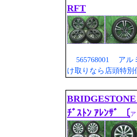
RFT
565768001 ア
け取りなら店頭特別
BRIDGESTONE 
ﾁﾞｽﾄﾝ ｱﾚﾝｻﾞ 〔
ア