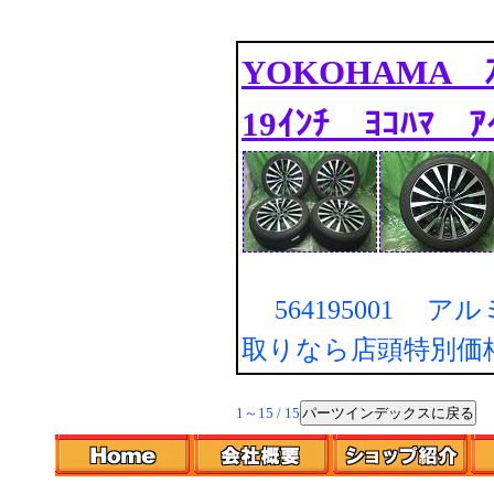
YOKOHAMA 
19ｲﾝﾁ ﾖｺﾊﾏ ｱｲ
564195001 ア
取りなら店頭特別価
パーツインデックスに戻る
1～15 / 15