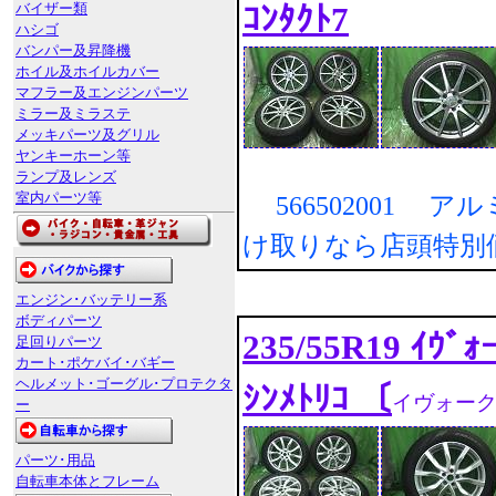
ｺﾝﾀｸﾄ7
バイザー類
ハシゴ
バンパー及昇降機
ホイル及ホイルカバー
マフラー及エンジンパーツ
ミラー及ミラステ
メッキパーツ及グリル
ヤンキーホーン等
ランプ及レンズ
室内パーツ等
566502001 ア
け取りなら店頭特別
エンジン･バッテリー系
ボディパーツ
235/55R19 ｲｳﾞ
足回りパーツ
カート･ポケバイ･バギー
ヘルメット･ゴーグル･プロテクタ
ｼﾝﾒﾄﾘｺ 〔
イヴォー
ー
パーツ･用品
自転車本体とフレーム