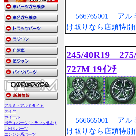
566765001 ア
け取りなら店頭特別
245/40R19 27
727M 19ｲﾝﾁ
アルミ・アルミタイヤ
タイヤ
ホイール
566665001 ア
ボディパーツ(トラック含む)
足回りパーツ
け取りなら店頭特別
エンジン系パーツ