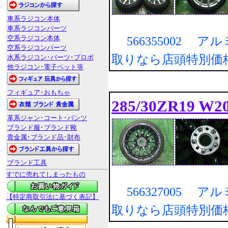
車系ラジコン本体
車系ラジコンパーツ
空系ラジコン本体
566355002 ア
空系ラジコンパーツ
取りなら店頭特別価
水系ラジコン･パーツ･プロポ
他ラジコン･電子ペット等
フィギュア･おもちゃ
285/30ZR19 W
革系ジャン･コート･パンツ
ブランド服･ブランド靴
貴金属･ブランド品･財布
ブランド工具
すでに売れてしまったもの
566327005 ア
【特定商取引法に基づく表記】
取りなら店頭特別価