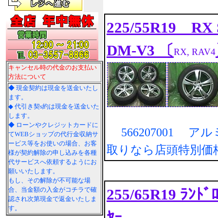
225/55R19 RX 
DM-V3 〔
RX, RAV4
キャンセル時の代金のお支払い
方法について
◆ 現金契約は現金を送金いたし
ます。
◆ 代引き契s約は現金を送金いた
します。
◆ ローンやクレジットカードに
566207001 ア
てWEBショップの代行金収納サ
ービス等をお使いの場合、お客
取りなら店頭特別価
様が契約解除の申し込みを各種
代サービスへ依頼するようにお
願いいたします。
もし、その解除が不可能な場
255/65R19 ﾗﾝﾄﾞ
合、当金額の入金がコチラで確
認され次第現金で返金いたしま
す。
ﾔｰ