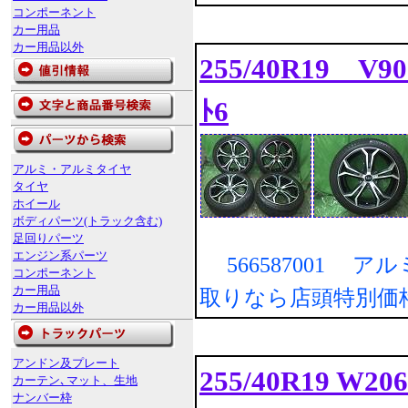
コンポーネント
カー用品
カー用品以外
255/40R19 V90
ﾄ6
アルミ・アルミタイヤ
タイヤ
ホイール
ボディパーツ(トラック含む)
足回りパーツ
エンジン系パーツ
566587001 ア
コンポーネント
カー用品
取りなら店頭特別価
カー用品以外
アンドン及プレート
255/40R19 W2
カーテン､マット、生地
ナンバー枠