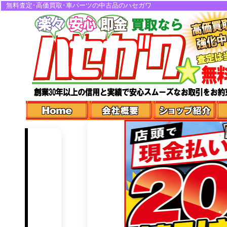
無料査定･高価買取･車パーツの中古品のハセガワ