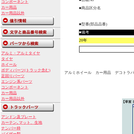
■台帳No
コンポーネント
カー用品
■商品区分名
カー用品以外
■型番(部品品番)
■備考
20年
アルミ・アルミタイヤ
タイヤ
ホイール
ボディパーツ(トラック含む)
アルミホイール カー用品 デコトラパ
足回りパーツ
エンジン系パーツ
コンポーネント
カー用品
カー用品以外
アンドン及プレート
カーテン､マット、生地
ナンバー枠