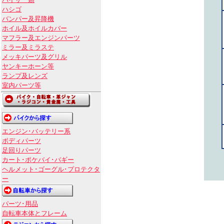
バイザー類
ハシゴ
バンパー及昇降機
ホイル及ホイルカバー
マフラー及エンジンパーツ
ミラー及ミラステ
メッキパーツ及グリル
ヤンキーホーン等
ランプ及レンズ
室内パーツ等
エンジン･バッテリー系
ボディパーツ
足回りパーツ
カート･ポケバイ･バギー
ヘルメット･ゴーグル･プロテクタ
ー
パーツ･用品
自転車本体とフレーム