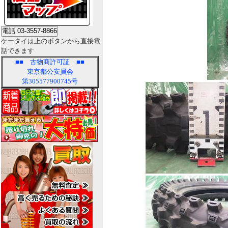
ケータイは上のボタンから直接電
話できます
■■
古物商許可証
■■
東京都公安員会
第305577900745号