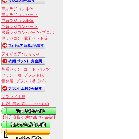
車系ラジコン本体
車系ラジコンパーツ
空系ラジコン本体
空系ラジコンパーツ
水系ラジコン･パーツ･プロポ
他ラジコン･電子ペット等
フィギュア･おもちゃ
革系ジャン･コート･パンツ
ブランド服･ブランド靴
貴金属･ブランド品･財布
ブランド工具
すでに売れてしまったもの
【特定商取引法に基づく表記】