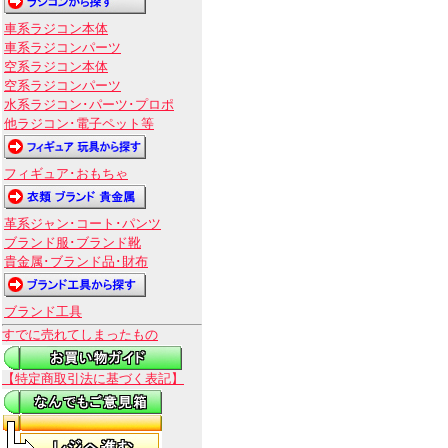
車系ラジコン本体
車系ラジコンパーツ
空系ラジコン本体
空系ラジコンパーツ
水系ラジコン･パーツ･プロポ
他ラジコン･電子ペット等
フィギュア･おもちゃ
革系ジャン･コート･パンツ
ブランド服･ブランド靴
貴金属･ブランド品･財布
ブランド工具
すでに売れてしまったもの
【特定商取引法に基づく表記】