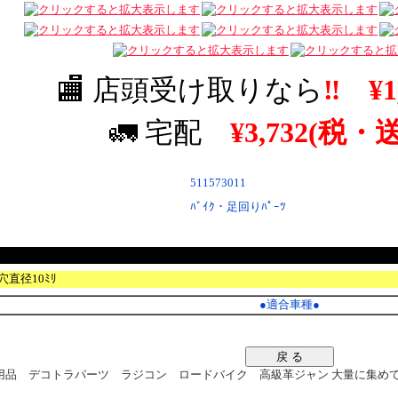
🏬 店頭受け取りなら
‼
¥1
🚛 宅配
¥3,732(税・
511573011
ﾊﾞｲｸ・足回りﾊﾟｰﾂ
穴直径10ﾐﾘ
●
適合車種
●
戻 る
品 デコトラパーツ ラジコン ロードバイク 高級革ジャン 大量に集めてます。