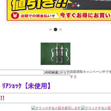
高額買取キャンペーン中です。電話
す ]]
 ﾘｱｼｮｯｸ【未使用】
!!