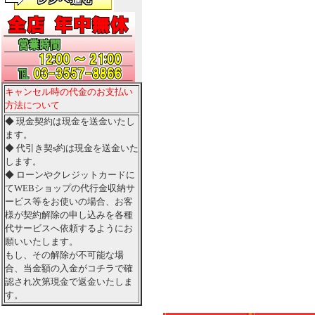
キャンセル時の代金のお支払い
方法について
◆ 現金契約は現金を送金いたし
ます。
◆ 代引き契s約は現金を送金いた
します。
◆ ローンやクレジットカードに
てWEBショップの代行金収納サ
ービス等をお使いの場合、お客
様が契約解除の申し込みを各種
代サービスへ依頼するようにお
願いいたします。
もし、その解除が不可能な場
合、当金額の入金がコチラで確
認され次第現金で返金いたしま
す。