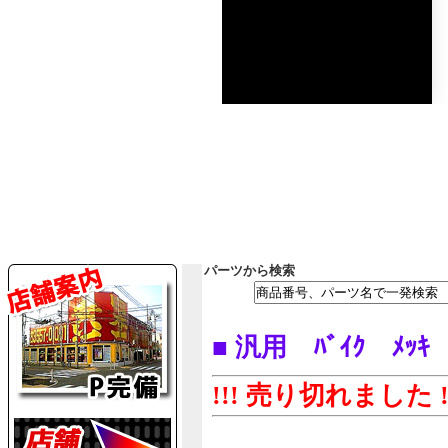
パーツから検索
■ 汎用 ﾊﾞｲｸ ﾒｯｷ
!!! 売り切れました !