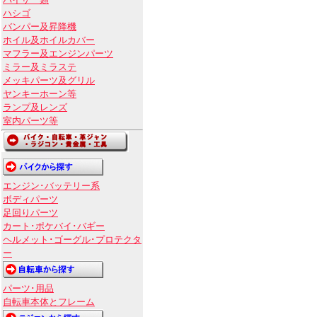
バイザー類
ハシゴ
バンパー及昇降機
ホイル及ホイルカバー
マフラー及エンジンパーツ
ミラー及ミラステ
メッキパーツ及グリル
ヤンキーホーン等
ランプ及レンズ
室内パーツ等
エンジン･バッテリー系
ボディパーツ
足回りパーツ
カート･ポケバイ･バギー
ヘルメット･ゴーグル･プロテクタ
ー
パーツ･用品
自転車本体とフレーム