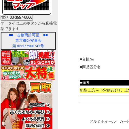
ケータイは上のボタンから直接電
話できます
■■
古物商許可証
■■
東京都公安員会
第305577900745号
■台帳No
■商品区分名
■備考
新品 上穴～下穴約28ｾﾝﾁ、上
アルミホイール カー用