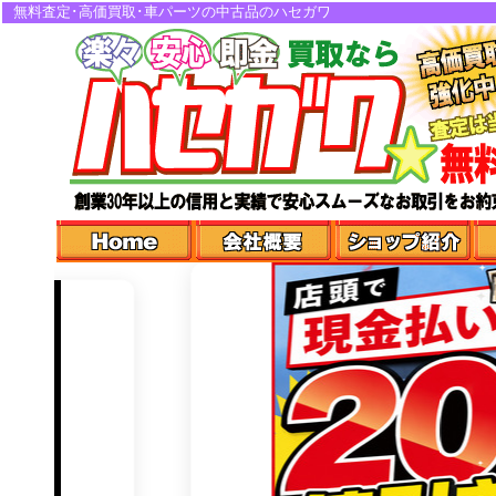
無料査定･高価買取･車パーツの中古品のハセガワ