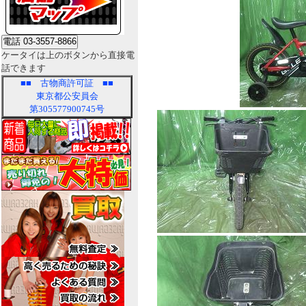
ケータイは上のボタンから直接電
話できます
■■
古物商許可証
■■
東京都公安員会
第305577900745号