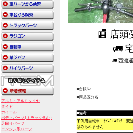
🏬 店
🚛 
🚛 西
■台帳No
■商品区分名
アルミ・アルミタイヤ
タイヤ
ホイール
■備考
ボディパーツ(トラック含む)
子供用自転車 ｻｲｽﾞ14ｲﾝﾁ 変
足回りパーツ
はみられません
エンジン系パーツ