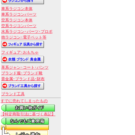
車系ラジコン本体
車系ラジコンパーツ
空系ラジコン本体
空系ラジコンパーツ
水系ラジコン･パーツ･プロポ
他ラジコン･電子ペット等
フィギュア･おもちゃ
革系ジャン･コート･パンツ
ブランド服･ブランド靴
貴金属･ブランド品･財布
ブランド工具
すでに売れてしまったもの
【特定商取引法に基づく表記】