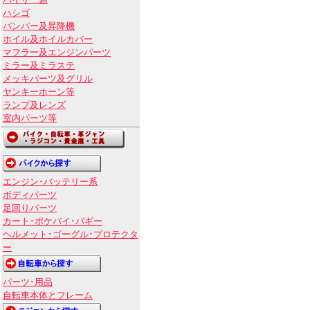
バイザー類
ハシゴ
バンパー及昇降機
ホイル及ホイルカバー
マフラー及エンジンパーツ
ミラー及ミラステ
メッキパーツ及グリル
ヤンキーホーン等
ランプ及レンズ
室内パーツ等
エンジン･バッテリー系
ボディパーツ
足回りパーツ
カート･ポケバイ･バギー
ヘルメット･ゴーグル･プロテクタ
ー
パーツ･用品
自転車本体とフレーム