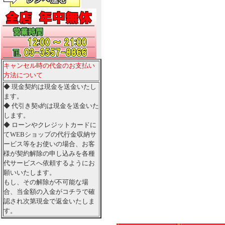
キャンセル時の代金のお支払い
方法について
◆ 現金契約は現金を送金いたし
ます。
◆ 代引き契s約は現金を送金いた
します。
◆ ローンやクレジットカードに
てWEBショップの代行金収納サ
ービス等をお使いの場合、お客
様が契約解除の申し込みを各種
代サービスへ依頼するようにお
願いいたします。
もし、その解除が不可能な場
合、当金額の入金がコチラで確
認され次第現金で返金いたしま
す。