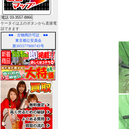
ケータイは上のボタンから直接電
話できます
■■
古物商許可証
■■
東京都公安員会
第305577900745号