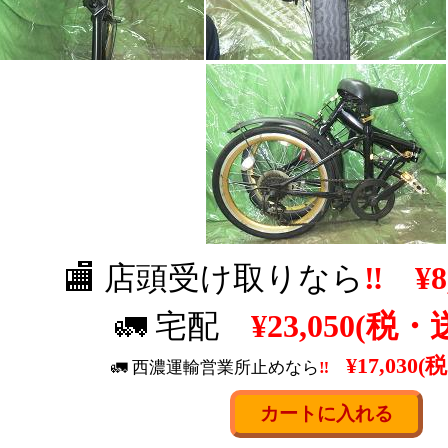
🏬 店頭受け取りなら
‼
¥8
🚛 宅配
¥23,050(税・
¥17,030
(
🚛 西濃運輸営業所止めなら
‼