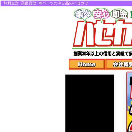
無料査定･高価買取･車パーツの中古品のハセガワ