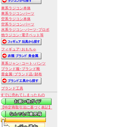
車系ラジコン本体
車系ラジコンパーツ
空系ラジコン本体
空系ラジコンパーツ
水系ラジコン･パーツ･プロポ
他ラジコン･電子ペット等
フィギュア･おもちゃ
革系ジャン･コート･パンツ
ブランド服･ブランド靴
貴金属･ブランド品･財布
ブランド工具
すでに売れてしまったもの
【特定商取引法に基づく表記】