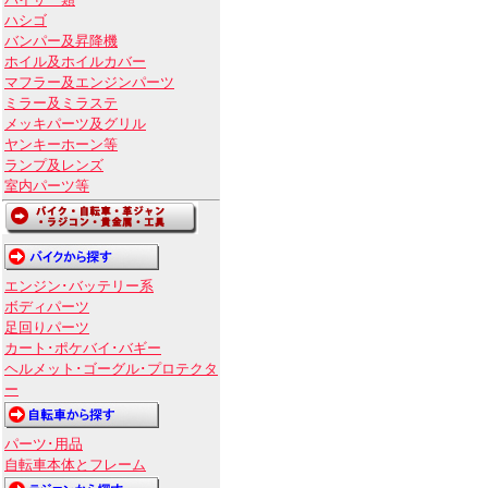
バイザー類
ハシゴ
バンパー及昇降機
ホイル及ホイルカバー
マフラー及エンジンパーツ
ミラー及ミラステ
メッキパーツ及グリル
ヤンキーホーン等
ランプ及レンズ
室内パーツ等
エンジン･バッテリー系
ボディパーツ
足回りパーツ
カート･ポケバイ･バギー
ヘルメット･ゴーグル･プロテクタ
ー
パーツ･用品
自転車本体とフレーム