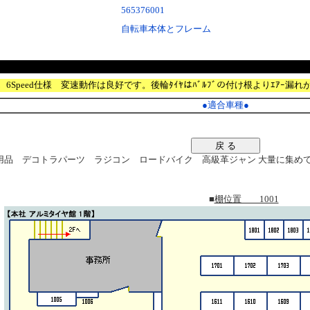
565376001
自転車本体とフレーム
ﾁ。6Speed仕様 変速動作は良好です。後輪ﾀｲﾔはﾊﾞﾙﾌﾞの付け根よりｴｱｰ漏れ
●
適合車種
●
戻 る
品 デコトラパーツ ラジコン ロードバイク 高級革ジャン 大量に集めてます。
■
棚位置 1001