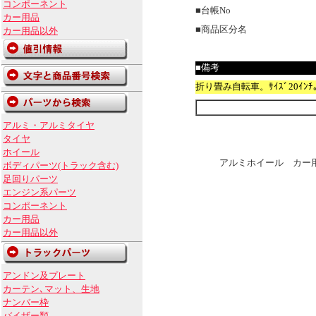
コンポーネント
■台帳No
カー用品
■商品区分名
カー用品以外
■備考
折り畳み自転車。ｻｲｽﾞ20ｲﾝ
アルミ・アルミタイヤ
タイヤ
ホイール
アルミホイール カー用
ボディパーツ(トラック含む)
足回りパーツ
エンジン系パーツ
コンポーネント
カー用品
カー用品以外
アンドン及プレート
カーテン､マット、生地
ナンバー枠