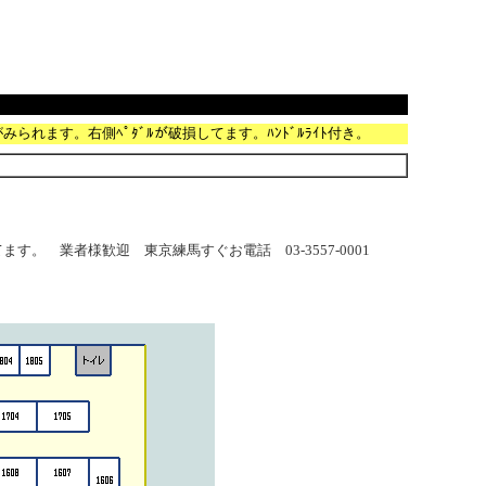
がみられます。右側ﾍﾟﾀﾞﾙが破損してます。ﾊﾝﾄﾞﾙﾗｲﾄ付き。
 業者様歓迎 東京練馬すぐお電話 03-3557-0001