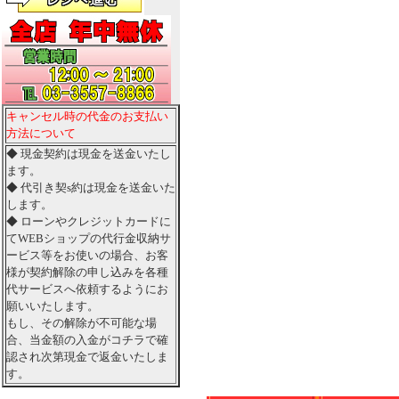
キャンセル時の代金のお支払い
方法について
◆ 現金契約は現金を送金いたし
ます。
◆ 代引き契s約は現金を送金いた
します。
◆ ローンやクレジットカードに
てWEBショップの代行金収納サ
ービス等をお使いの場合、お客
様が契約解除の申し込みを各種
代サービスへ依頼するようにお
願いいたします。
もし、その解除が不可能な場
合、当金額の入金がコチラで確
認され次第現金で返金いたしま
す。