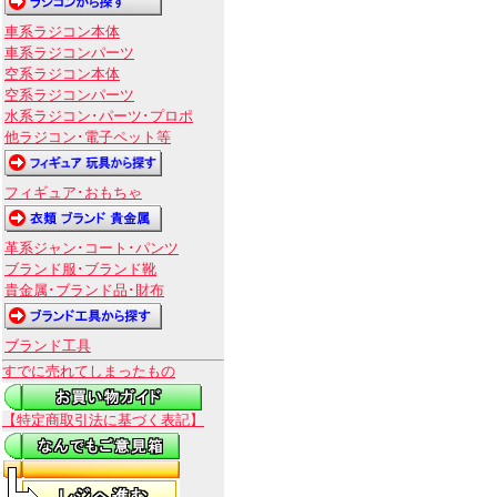
車系ラジコン本体
車系ラジコンパーツ
空系ラジコン本体
空系ラジコンパーツ
水系ラジコン･パーツ･プロポ
他ラジコン･電子ペット等
フィギュア･おもちゃ
革系ジャン･コート･パンツ
ブランド服･ブランド靴
貴金属･ブランド品･財布
ブランド工具
すでに売れてしまったもの
【特定商取引法に基づく表記】