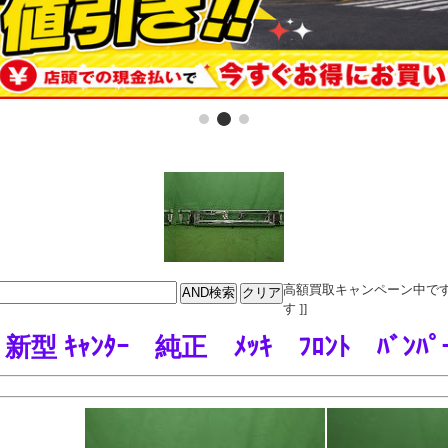
高額買取キャンペーン中です。電話
す ]]
01 新型 ｷｬﾝﾀｰ 純正 ﾒｯｷ ﾌﾛﾝﾄ ﾊﾞ