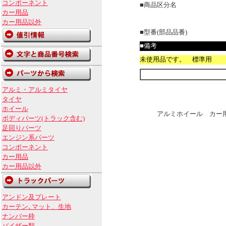
コンポーネント
■商品区分名
カー用品
カー用品以外
■型番(部品品番)
■備考
未使用品です。 標準用
アルミ・アルミタイヤ
タイヤ
ホイール
アルミホイール カー用
ボディパーツ(トラック含む)
足回りパーツ
エンジン系パーツ
コンポーネント
カー用品
カー用品以外
アンドン及プレート
カーテン､マット、生地
ナンバー枠