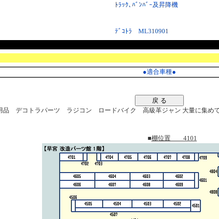
ﾄﾗｯｸ､ﾊﾞﾝﾊﾞｰ及昇降機
ﾃﾞｺﾄﾗ ML310901
●
適合車種
●
戻 る
品 デコトラパーツ ラジコン ロードバイク 高級革ジャン 大量に集めてます。
■
棚位置 4101