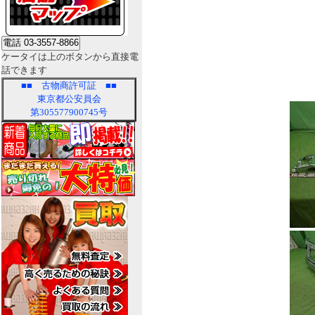
ケータイは上のボタンから直接電
話できます
■■
古物商許可証
■■
東京都公安員会
第305577900745号