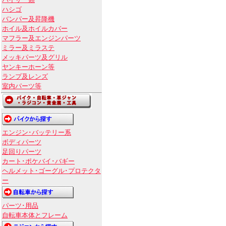
バイザー類
ハシゴ
バンパー及昇降機
ホイル及ホイルカバー
マフラー及エンジンパーツ
ミラー及ミラステ
メッキパーツ及グリル
ヤンキーホーン等
ランプ及レンズ
室内パーツ等
エンジン･バッテリー系
ボディパーツ
足回りパーツ
カート･ポケバイ･バギー
ヘルメット･ゴーグル･プロテクタ
ー
パーツ･用品
自転車本体とフレーム