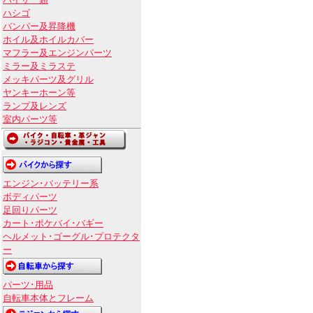
バイザー類
ハシゴ
バンパー及昇降機
ホイル及ホイルカバー
マフラー及エンジンパーツ
ミラー及ミラステ
メッキパーツ及グリル
ヤンキーホーン等
ランプ及レンズ
室内パーツ等
エンジン･バッテリー系
ボディパーツ
足回りパーツ
カート･ポケバイ･バギー
ヘルメット･ゴーグル･プロテクタ
ー
パーツ･用品
自転車本体とフレーム