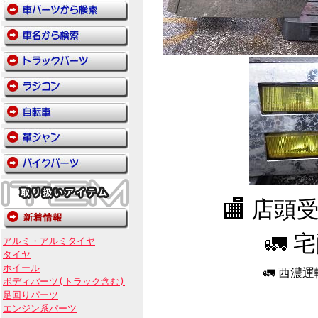
🏬 店
🚛 
アルミ・アルミタイヤ
タイヤ
ホイール
🚛 西濃
ボディパーツ(トラック含む)
足回りパーツ
エンジン系パーツ