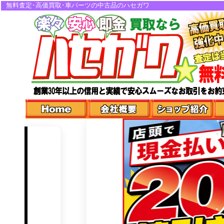
無料査定･高価買取･車パーツの中古品のハセガワ