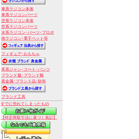
車系ラジコン本体
車系ラジコンパーツ
空系ラジコン本体
空系ラジコンパーツ
水系ラジコン･パーツ･プロポ
他ラジコン･電子ペット等
フィギュア･おもちゃ
革系ジャン･コート･パンツ
ブランド服･ブランド靴
貴金属･ブランド品･財布
ブランド工具
すでに売れてしまったもの
【特定商取引法に基づく表記】