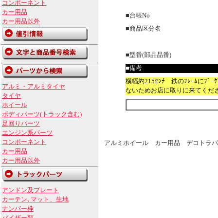
コンポーネント
カー用品
■台帳No
カー用品以外
■商品区分名
■型番(部品品番)
■備考
横幅約215ｾﾝﾁ 鉄のﾌﾚｰﾑにﾌﾞ
アルミ・アルミタイヤ
ないためお店に取りに来てくだ
タイヤ
ホイール
ボディパーツ(トラック含む)
足回りパーツ
エンジン系パーツ
コンポーネント
アルミホイール カー用品 デコトラパ
カー用品
カー用品以外
アンドン及プレート
カーテン､マット、生地
ナンバー枠