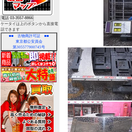
ケータイは上のボタンから直接電
話できます
■■
古物商許可証
■■
東京都公安員会
第305577900745号