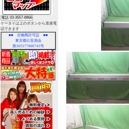
ケータイは上のボタンから直接電
話できます
■■
古物商許可証
■■
東京都公安員会
第305577900745号