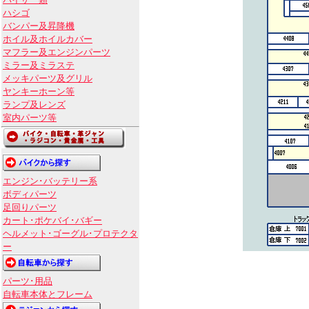
バイザー類
ハシゴ
バンパー及昇降機
ホイル及ホイルカバー
マフラー及エンジンパーツ
ミラー及ミラステ
メッキパーツ及グリル
ヤンキーホーン等
ランプ及レンズ
室内パーツ等
エンジン･バッテリー系
ボディパーツ
足回りパーツ
カート･ポケバイ･バギー
ヘルメット･ゴーグル･プロテクタ
ー
パーツ･用品
自転車本体とフレーム