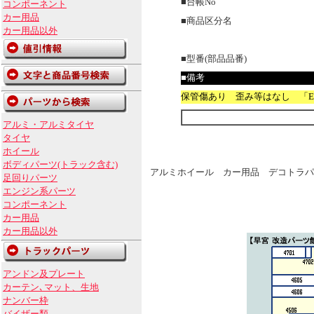
■台帳No
コンポーネント
カー用品
■商品区分名
カー用品以外
■型番(部品品番)
■備考
保管傷あり 歪み等はなし 「E
アルミ・アルミタイヤ
タイヤ
ホイール
ボディパーツ(トラック含む)
アルミホイール カー用品 デコトラパ
足回りパーツ
エンジン系パーツ
コンポーネント
カー用品
カー用品以外
アンドン及プレート
カーテン､マット、生地
ナンバー枠