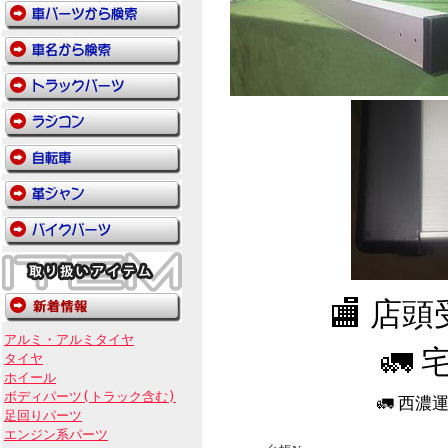
🏬 店
アルミ・アルミタイヤ
🚛 
タイヤ
ホイール
ボディパーツ(トラック含む)
🚛 西
足回りパーツ
エンジン系パーツ