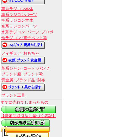
車系ラジコン本体
車系ラジコンパーツ
空系ラジコン本体
空系ラジコンパーツ
水系ラジコン･パーツ･プロポ
他ラジコン･電子ペット等
フィギュア･おもちゃ
革系ジャン･コート･パンツ
ブランド服･ブランド靴
貴金属･ブランド品･財布
ブランド工具
すでに売れてしまったもの
【特定商取引法に基づく表記】