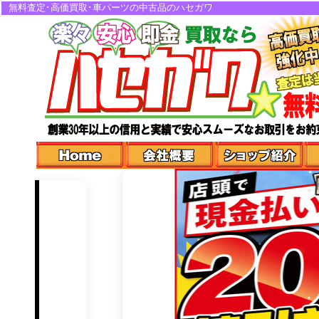
無料査定･高価買取･車パーツの中古品のハセガワ