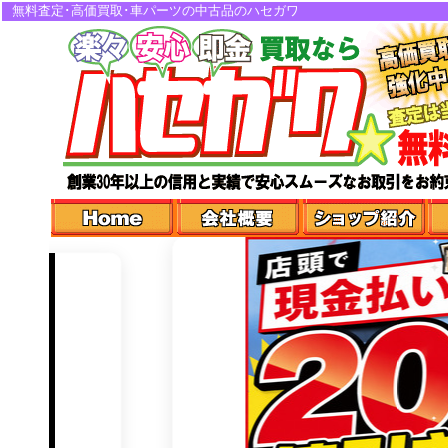
無料査定･高価買取･車パーツの中古品のハセガワ