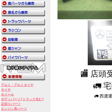
🏬 店
🚛 
アルミ・アルミタイヤ
タイヤ
ホイール
🚛 西
ボディパーツ(トラック含む)
足回りパーツ
エンジン系パーツ