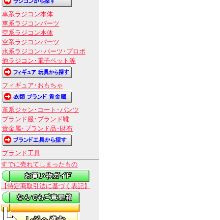
車系ラジコン本体
車系ラジコンパーツ
空系ラジコン本体
空系ラジコンパーツ
水系ラジコン･パーツ･プロポ
他ラジコン･電子ペット等
フィギュア･おもちゃ
革系ジャン･コート･パンツ
ブランド服･ブランド靴
貴金属･ブランド品･財布
ブランド工具
すでに売れてしまったもの
【特定商取引法に基づく表記】