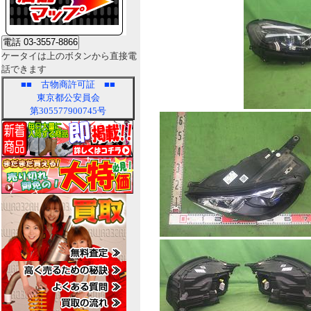
ケータイは上のボタンから直接電
話できます
■■
古物商許可証
■■
東京都公安員会
第305577900745号