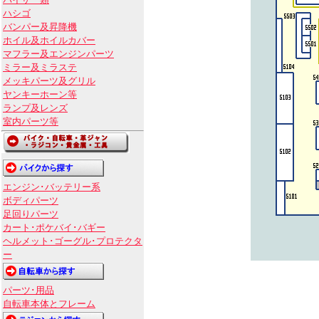
バイザー類
ハシゴ
バンパー及昇降機
ホイル及ホイルカバー
マフラー及エンジンパーツ
ミラー及ミラステ
メッキパーツ及グリル
ヤンキーホーン等
ランプ及レンズ
室内パーツ等
エンジン･バッテリー系
ボディパーツ
足回りパーツ
カート･ポケバイ･バギー
ヘルメット･ゴーグル･プロテクタ
ー
パーツ･用品
自転車本体とフレーム