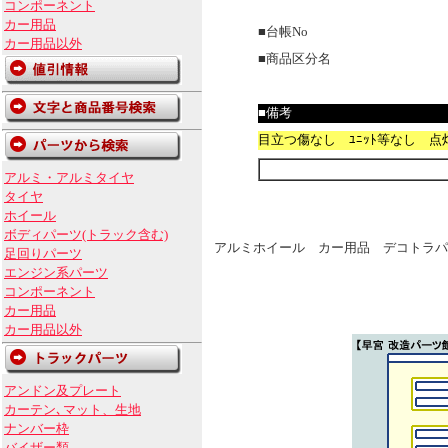
コンポーネント
カー用品
■台帳No
カー用品以外
■商品区分名
■備考
目立つ傷なし ﾕﾆｯﾄ等なし 点灯確認で
アルミ・アルミタイヤ
タイヤ
ホイール
ボディパーツ(トラック含む)
アルミホイール カー用品 デコトラパ
足回りパーツ
エンジン系パーツ
コンポーネント
カー用品
カー用品以外
アンドン及プレート
カーテン､マット、生地
ナンバー枠