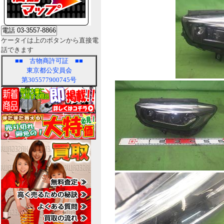
ケータイは上のボタンから直接電
話できます
■■
古物商許可証
■■
東京都公安員会
第305577900745号