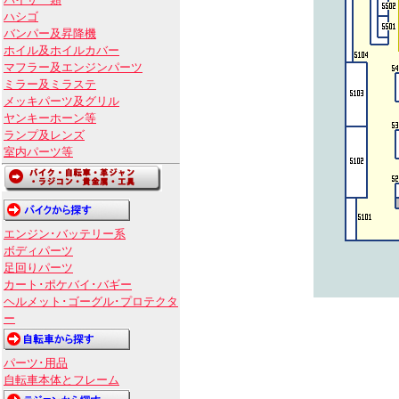
バイザー類
ハシゴ
バンパー及昇降機
ホイル及ホイルカバー
マフラー及エンジンパーツ
ミラー及ミラステ
メッキパーツ及グリル
ヤンキーホーン等
ランプ及レンズ
室内パーツ等
エンジン･バッテリー系
ボディパーツ
足回りパーツ
カート･ポケバイ･バギー
ヘルメット･ゴーグル･プロテクタ
ー
パーツ･用品
自転車本体とフレーム