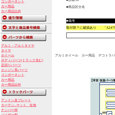
■台帳No
コンポーネント
カー用品
■商品区分名
カー用品以外
■備考
取付部？に破損あり 「A24790
アルミ・アルミタイヤ
タイヤ
ホイール
アルミホイール カー用品 デコトラパ
ボディパーツ(トラック含む)
足回りパーツ
エンジン系パーツ
コンポーネント
カー用品
カー用品以外
アンドン及プレート
カーテン､マット、生地
ナンバー枠