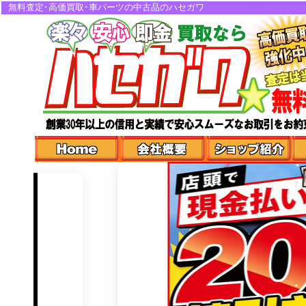
無料査定･高価買取･車パーツの中古品のハセガワ