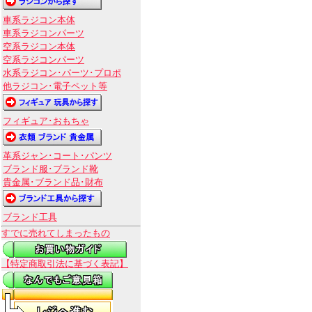
車系ラジコン本体
車系ラジコンパーツ
空系ラジコン本体
空系ラジコンパーツ
水系ラジコン･パーツ･プロポ
他ラジコン･電子ペット等
フィギュア･おもちゃ
革系ジャン･コート･パンツ
ブランド服･ブランド靴
貴金属･ブランド品･財布
ブランド工具
すでに売れてしまったもの
【特定商取引法に基づく表記】