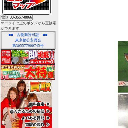
ケータイは上のボタンから直接電
話できます
■■
古物商許可証
■■
東京都公安員会
第305577900745号