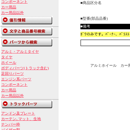
コンポーネント
■商品区分名
カー用品
カー用品以外
■型番(部品品番)
■備考
ｶﾞﾜのみです。ﾊﾞｰﾅｰ、ﾊﾞ
アルミ・アルミタイヤ
タイヤ
ホイール
アルミホイール カー用
ボディパーツ(トラック含む)
足回りパーツ
エンジン系パーツ
コンポーネント
カー用品
カー用品以外
アンドン及プレート
カーテン､マット、生地
ナンバー枠