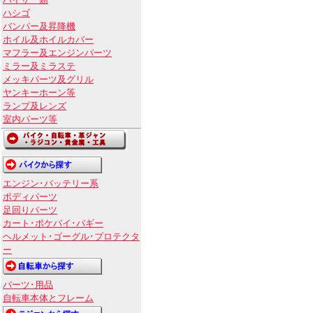
バイザー類
ハシゴ
バンパー及昇降機
ホイル及ホイルカバー
マフラー及エンジンパーツ
ミラー及ミラステ
メッキパーツ及グリル
ヤンキーホーン等
ランプ及レンズ
室内パーツ等
エンジン･バッテリー系
ボディパーツ
足回りパーツ
カート･ポケバイ･バギー
ヘルメット･ゴーグル･プロテクタ
ー
パーツ･用品
自転車本体とフレーム