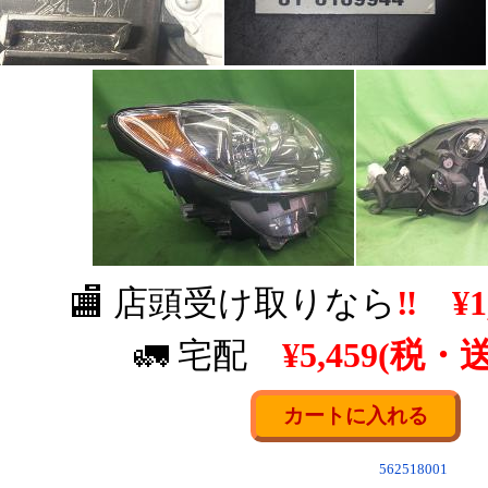
🏬 店頭受け取りなら
‼
¥1
🚛 宅配
¥5,459(税・
562518001