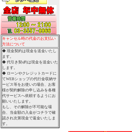
キャンセル時の代金のお支払い
方法について
◆ 現金契約は現金を送金いたし
ます。
◆ 代引き契s約は現金を送金いた
します。
◆ ローンやクレジットカードに
てWEBショップの代行金収納サ
ービス等をお使いの場合、お客
様が契約解除の申し込みを各種
代サービスへ依頼するようにお
願いいたします。
もし、その解除が不可能な場
合、当金額の入金がコチラで確
認され次第現金で返金いたしま
す。