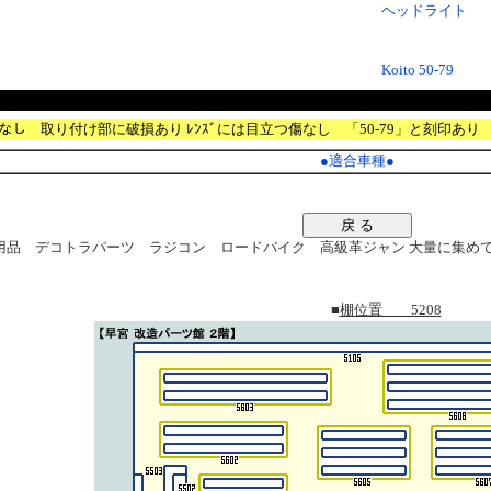
ヘッドライト
Koito 50-79
ﾗｽﾄなし 取り付け部に破損あり ﾚﾝｽﾞには目立つ傷なし 「50-79」と刻印あり
●
適合車種
●
戻 る
品 デコトラパーツ ラジコン ロードバイク 高級革ジャン 大量に集めてます。
■
棚位置 5208