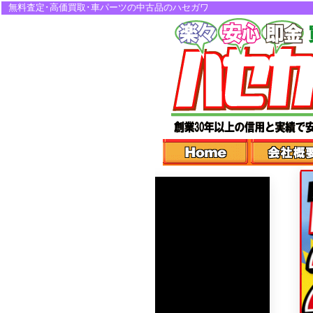
無料査定･高価買取･車パーツの中古品のハセガワ