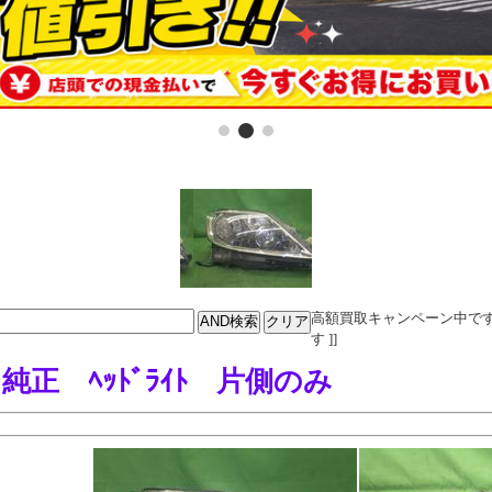
高額買取キャンペーン中です。電話
す ]]
ﾚｸｻｽ 純正 ﾍｯﾄﾞﾗｲﾄ 片側のみ