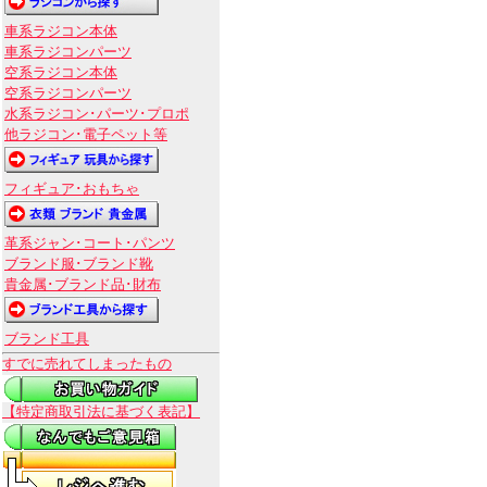
車系ラジコン本体
車系ラジコンパーツ
空系ラジコン本体
空系ラジコンパーツ
水系ラジコン･パーツ･プロポ
他ラジコン･電子ペット等
フィギュア･おもちゃ
革系ジャン･コート･パンツ
ブランド服･ブランド靴
貴金属･ブランド品･財布
ブランド工具
すでに売れてしまったもの
【特定商取引法に基づく表記】