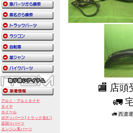
🏬 店
🚛 
アルミ・アルミタイヤ
タイヤ
ホイール
🚛 西
ボディパーツ(トラック含む)
足回りパーツ
エンジン系パーツ