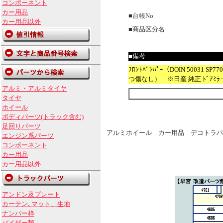
コンポーネント
カー用品
■台帳No
カー用品以外
■商品区分名
■備考
ﾌﾛﾝﾄﾊﾞﾝﾊﾟｰ（DOIN 50031
つ傷なし） ※日産 純正 ﾄﾞｱﾐﾗｰ 左の
アルミ・アルミタイヤ
タイヤ
ホイール
ボディパーツ(トラック含む)
足回りパーツ
アルミホイール カー用品 デコトラパ
エンジン系パーツ
コンポーネント
カー用品
カー用品以外
アンドン及プレート
カーテン､マット、生地
ナンバー枠