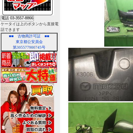
ケータイは上のボタンから直接電
話できます
■■
古物商許可証
■■
東京都公安員会
第305577900745号