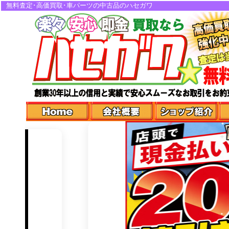
無料査定･高価買取･車パーツの中古品のハセガワ