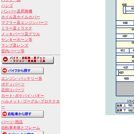
バイザー類
ハシゴ
バンパー及昇降機
ホイル及ホイルカバー
マフラー及エンジンパーツ
ミラー及ミラステ
メッキパーツ及グリル
ヤンキーホーン等
ランプ及レンズ
室内パーツ等
エンジン･バッテリー系
ボディパーツ
足回りパーツ
カート･ポケバイ･バギー
ヘルメット･ゴーグル･プロテクタ
ー
パーツ･用品
自転車本体とフレーム