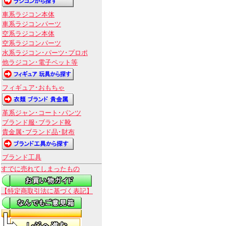
車系ラジコン本体
車系ラジコンパーツ
空系ラジコン本体
空系ラジコンパーツ
水系ラジコン･パーツ･プロポ
他ラジコン･電子ペット等
フィギュア･おもちゃ
革系ジャン･コート･パンツ
ブランド服･ブランド靴
貴金属･ブランド品･財布
ブランド工具
すでに売れてしまったもの
【特定商取引法に基づく表記】