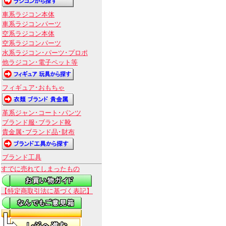
車系ラジコン本体
車系ラジコンパーツ
空系ラジコン本体
空系ラジコンパーツ
水系ラジコン･パーツ･プロポ
他ラジコン･電子ペット等
フィギュア･おもちゃ
革系ジャン･コート･パンツ
ブランド服･ブランド靴
貴金属･ブランド品･財布
ブランド工具
すでに売れてしまったもの
【特定商取引法に基づく表記】