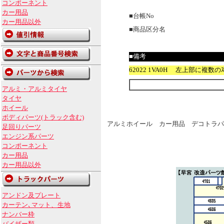
コンポーネント
カー用品
■台帳No
カー用品以外
■商品区分名
■備考
62022 1VA0H 左上部に複数のｽ
アルミ・アルミタイヤ
タイヤ
ホイール
ボディパーツ(トラック含む)
アルミホイール カー用品 デコトラパ
足回りパーツ
エンジン系パーツ
コンポーネント
カー用品
カー用品以外
アンドン及プレート
カーテン､マット、生地
ナンバー枠