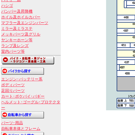
バイザー類
ハシゴ
バンパー及昇降機
ホイル及ホイルカバー
マフラー及エンジンパーツ
ミラー及ミラステ
メッキパーツ及グリル
ヤンキーホーン等
ランプ及レンズ
室内パーツ等
エンジン･バッテリー系
ボディパーツ
足回りパーツ
カート･ポケバイ･バギー
ヘルメット･ゴーグル･プロテクタ
ー
パーツ･用品
自転車本体とフレーム