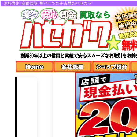
無料査定･高価買取･車パーツの中古品のハセガワ