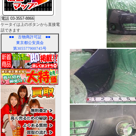
ケータイは上のボタンから直接電
話できます
■■
古物商許可証
■■
東京都公安員会
第305577900745号