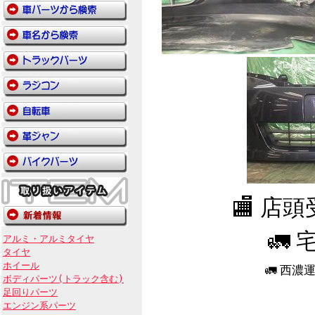
🏬 店
🚛 
アルミ・アルミタイヤ
タイヤ
ホイール
🚛 西
ボディパーツ(トラック含む)
足回りパーツ
エンジン系パーツ